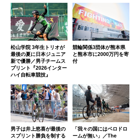
松山学院 3年生トリオが
競輪関係3団体が熊本県
最後の夏に日本ジュニア
と熊本市に2000万円を寄
新で優勝／男子チームス
付
プリント『2026インター
ハイ自転車競技』
男子は井上悠喜が最後の
「我々の国にはベロドロ
スプリント勝負を制する
ームが無い」／The