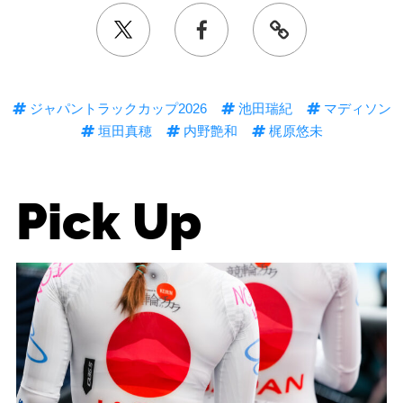
ジャパントラックカップ2026
池田瑞紀
マディソン
垣田真穂
内野艶和
梶原悠未
Pick Up