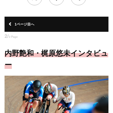
1ページ目へ
2/
2 Page
内野艶和・梶原悠未インタビュ
ー