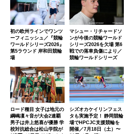
初の欧州ラインでワンツ
マシュー・リチャードソ
ーフィニッシュ／『競輪
ンが今後の競輪ワールド
ワールドシリーズ2026』
シリーズ2026を欠場 第6
第5ラウンド 岸和田競輪
戦での落車負傷により／
場
競輪ワールドシリーズ
ロード種目 女子は地元の
シズオカケイリンフェス
綱嶋凜々音が大会2連覇
タも実施予定！ 静岡競輪
男子は井上悠喜が優勝 学
場でHPCJC支援競輪を
校対抗総合は松山学院が
開催／7月18日（土）〜