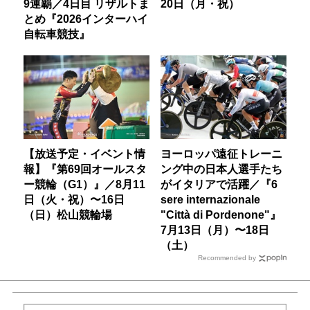
9連覇／4日目 リザルトま
20日（月・祝）
とめ『2026インターハイ
自転車競技』
【放送予定・イベント情
ヨーロッパ遠征トレーニ
報】『第69回オールスタ
ング中の日本人選手たち
ー競輪（G1）』／8月11
がイタリアで活躍／『6
日（火・祝）〜16日
sere internazionale
（日）松山競輪場
"Città di Pordenone"』
7月13日（月）〜18日
（土）
Recommended by