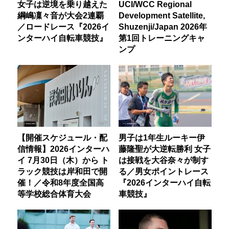
女子は逆境を乗り越えた
UCI/WCC Regional
綱嶋凜々音が大会2連覇
Development Satellite,
／ロードレース『2026イ
Shuzenji/Japan 2026年
ンターハイ自転車競技』
第1回トレーニングキャ
ンプ
【開催スケジュール・配
男子は1年生ルーキー伊
信情報】2026インターハ
藤隆聖が大逆転勝利 女子
イ 7月30日（木）から ト
は接戦を大谷奈々が制す
ラック競技は岸和田で開
る／男女ポイントレース
催！／令和8年度全国高
『2026インターハイ自転
等学校総合体育大会
車競技』