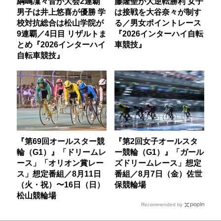
綱嶋凜々音が大会2連覇
藤隆聖が大逆転勝利 女子
男子は井上悠喜が優勝 学
は接戦を大谷奈々が制す
校対抗総合は松山学院が
る／男女ポイントレース
9連覇／4日目 リザルトま
『2026インターハイ自転
とめ『2026インターハイ
車競技』
自転車競技』
『第69回オールスター競
『第2回女子オールスタ
輪（G1）』「ドリームレ
ー競輪（G1）』「ガール
ース」「オリオン賞レー
ズドリームレース」想定
ス」想定番組／8月11日
番組／8月7日（金）佐世
（火・祝）〜16日（日）
保競輪場
松山競輪場
Recommended by