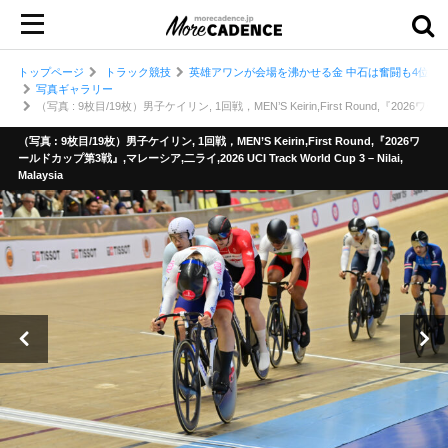
トップページ
トラック競技
英雄アワンが会場を沸かせる金 中石は奮闘も4位 男
写真ギャラリー
（写真 : 9枚目/19枚）男子ケイリン, 1回戦，MEN’S Keirin,First Round,『2026ワールドカ
（写真 : 9枚目/19枚）男子ケイリン, 1回戦，MEN’S Keirin,First Round,『2026ワ
ールドカップ第3戦』,マレーシア,二ライ,2026 UCI Track World Cup 3 – Nilai,
Malaysia