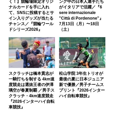
く！】競輪場限定オリジ
ング中の日本人選手たち
ナルカードを手に入れ
がイタリアで活躍／『6
て、SNSに投稿するとサ
sere internazionale
イン入りグッズが当たる
"Città di Pordenone"』
チャンス／『競輪ワール
7月13日（月）〜18日
ドシリーズ2026』
（土）
スクラッチは橋本貫志が
松山学院 3年生トリオが
一騎打ちを制する 4km速
最後の夏に日本ジュニア
度競走は選抜王者の伊澤
新で優勝／男子チームス
璃空が春夏制覇 ／男子ス
プリント『2026インター
クラッチ・4km速度競走
ハイ自転車競技』
『2026インターハイ自転
車競技』