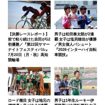
【決勝レースレポート】
男子は松田奏太朗が2連
前で粘り続けた吉田がG2
覇 女子は塩貝穂佳が優勝
初優勝／『第22回サマー
／男女個人パシュート
ナイトフェスティバル』
『2026インターハイ自転
7月20日（月・祝）高知
車競技』
競輪場
ロード種目 女子は地元の
男子は1年生ルーキー伊