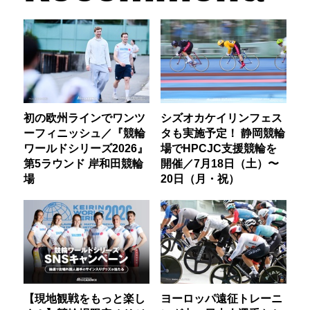
初の欧州ラインでワンツ
シズオカケイリンフェス
ーフィニッシュ／『競輪
タも実施予定！ 静岡競輪
ワールドシリーズ2026』
場でHPCJC支援競輪を
第5ラウンド 岸和田競輪
開催／7月18日（土）〜
場
20日（月・祝）
【現地観戦をもっと楽し
ヨーロッパ遠征トレーニ