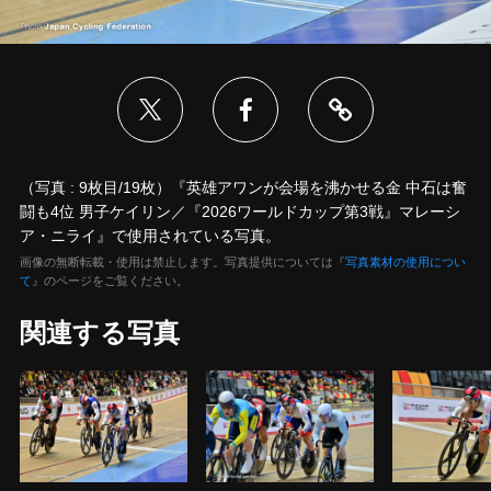
（写真 : 9枚目/19枚）『英雄アワンが会場を沸かせる金 中石は奮
闘も4位 男子ケイリン／『2026ワールドカップ第3戦』マレーシ
ア・ニライ』で使用されている写真。
画像の無断転載・使用は禁止します。写真提供については『
写真素材の使用につい
て
』のページをご覧ください。
関連する写真