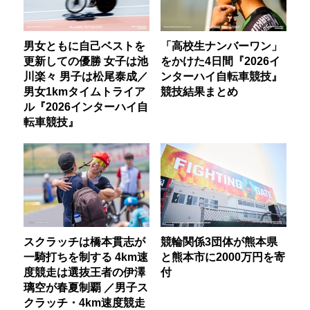
男女ともに自己ベストを
「高校生ナンバーワン」
更新しての優勝 女子は池
をかけた4日間『2026イ
川楽々 男子は松尾泰成／
ンターハイ自転車競技』
男女1kmタイムトライア
競技結果まとめ
ル『2026インターハイ自
転車競技』
スクラッチは橋本貫志が
競輪関係3団体が熊本県
一騎打ちを制する 4km速
と熊本市に2000万円を寄
度競走は選抜王者の伊澤
付
璃空が春夏制覇 ／男子ス
クラッチ・4km速度競走