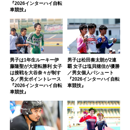
『2026インターハイ自転
車競技』
男子は1年生ルーキー伊
男子は松田奏太朗が2連
藤隆聖が大逆転勝利 女子
覇 女子は塩貝穂佳が優勝
は接戦を大谷奈々が制す
／男女個人パシュート
る／男女ポイントレース
『2026インターハイ自転
『2026インターハイ自転
車競技』
車競技』