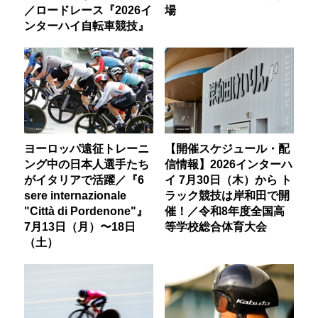
／ロードレース『2026イ
場
ンターハイ自転車競技』
ヨーロッパ遠征トレーニ
【開催スケジュール・配
ング中の日本人選手たち
信情報】2026インターハ
がイタリアで活躍／『6
イ 7月30日（木）から ト
sere internazionale
ラック競技は岸和田で開
"Città di Pordenone"』
催！／令和8年度全国高
7月13日（月）〜18日
等学校総合体育大会
（土）