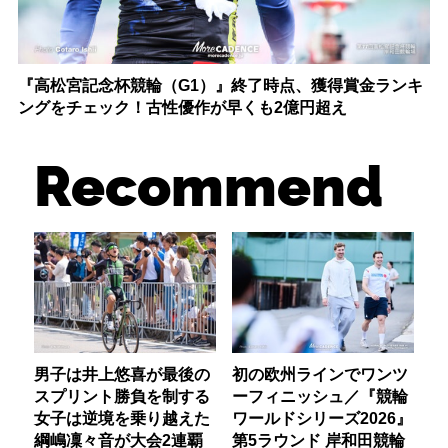
『高松宮記念杯競輪（G1）』終了時点、獲得賞金ランキ
ングをチェック！古性優作が早くも2億円超え
Recommend
男子は井上悠喜が最後の
初の欧州ラインでワンツ
スプリント勝負を制する
ーフィニッシュ／『競輪
女子は逆境を乗り越えた
ワールドシリーズ2026』
綱嶋凜々音が大会2連覇
第5ラウンド 岸和田競輪