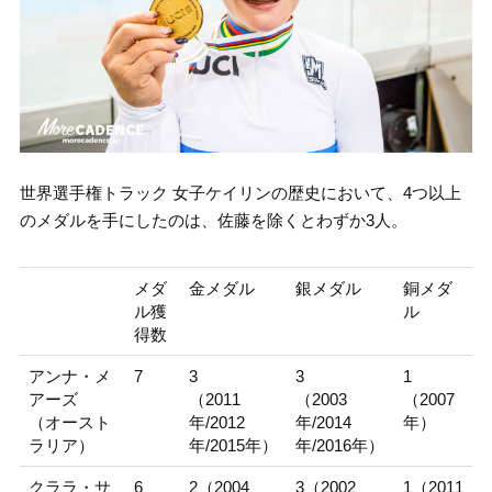
世界選手権トラック 女子ケイリンの歴史において、4つ以上
のメダルを手にしたのは、佐藤を除くとわずか3人。
メダ
金メダル
銀メダル
銅メダ
ル獲
ル
得数
アンナ・メ
7
3
3
1
アーズ
（2011
（2003
（2007
（オースト
年/2012
年/2014
年）
ラリア）
年/2015年）
年/2016年）
クララ・サ
6
2（2004
3（2002
1（2011