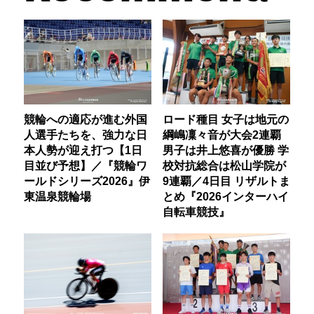
競輪への適応が進む外国
ロード種目 女子は地元の
人選手たちを、強力な日
綱嶋凜々音が大会2連覇
本人勢が迎え打つ【1日
男子は井上悠喜が優勝 学
目並び予想】／『競輪ワ
校対抗総合は松山学院が
ールドシリーズ2026』伊
9連覇／4日目 リザルトま
東温泉競輪場
とめ『2026インターハイ
自転車競技』