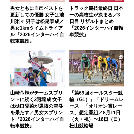
男女ともに自己ベストを
トラック競技最終日 日本
更新しての優勝 女子は池
一の高校生が決まる／3
川楽々 男子は松尾泰成／
日目 リザルトまとめ
男女1kmタイムトライア
『2026インターハイ自転
ル『2026インターハイ自
車競技』
転車競技』
山崎帝輝がチームスプリ
『第69回オールスター競
ントに続く2冠達成 女子
輪（G1）』「ドリームレ
は樋口愛菜が選抜の雪辱
ース」「オリオン賞レー
を果たす／男女スプリン
ス」想定番組／8月11日
ト『2026インターハイ自
（火・祝）〜16日（日）
転車競技』
松山競輪場