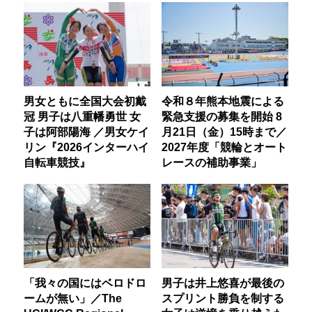
男女ともに全国大会初戴
令和８年熊本地震による
冠 男子は八重幡勇世 女
緊急支援の募集を開始 8
子は阿部陽海 ／男女ケイ
月21日（金）15時まで／
リン『2026インターハイ
2027年度「競輪とオート
自転車競技』
レースの補助事業」
「我々の国にはベロドロ
男子は井上悠喜が最後の
ームが無い」／The
スプリント勝負を制する