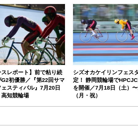
ースレポート】前で粘り続
シズオカケイリンフェス
G2初優勝／『第22回サマ
定！ 静岡競輪場でHPCJ
ェスティバル』7月20日
を開催／7月18日（土）〜
）高知競輪場
（月・祝）