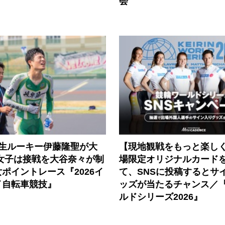
会
年生ルーキー伊藤隆聖が大
【現地観戦をもっと楽し
 女子は接戦を大谷奈々が制
場限定オリジナルカード
ポイントレース『2026イ
て、SNSに投稿するとサ
イ自転車競技』
ッズが当たるチャンス／
ルドシリーズ2026』