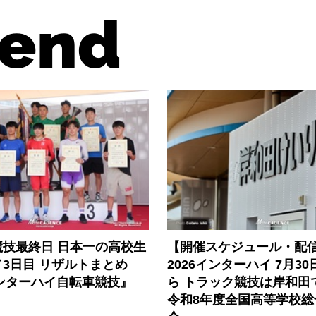
end
競技最終日 日本一の高校生
【開催スケジュール・配
3日目 リザルトまとめ
2026インターハイ 7月3
インターハイ自転車競技』
ら トラック競技は岸和田
令和8年度全国高等学校総