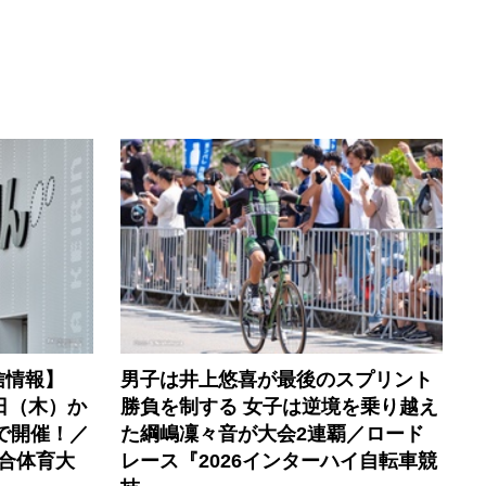
信情報】
男子は井上悠喜が最後のスプリント
0日（木）か
勝負を制する 女子は逆境を乗り越え
で開催！／
た綱嶋凜々音が大会2連覇／ロード
合体育大
レース『2026インターハイ自転車競