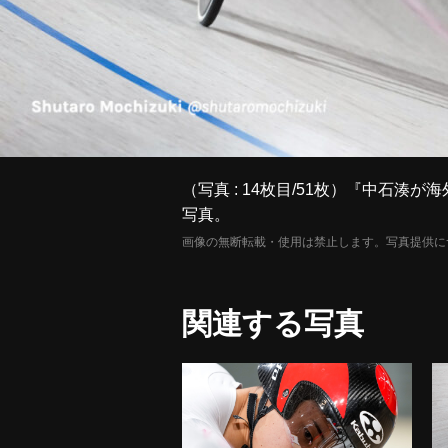
（写真 : 14枚目/51枚）『中石湊が海外
写真。
画像の無断転載・使用は禁止します。写真提供に
関連する写真