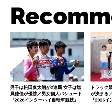
Recomm
男子は松田奏太朗が2連覇 女子は塩
トラック
貝穂佳が優勝／男女個人パシュート
が決まる／
『2026インターハイ自転車競技』
『2026