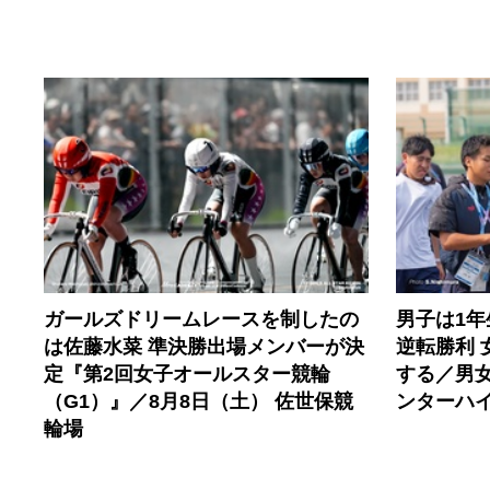
ガールズドリームレースを制したの
男子は1
は佐藤水菜 準決勝出場メンバーが決
逆転勝利
定『第2回女子オールスター競輪
する／男女
（G1）』／8月8日（土） 佐世保競
ンターハ
輪場