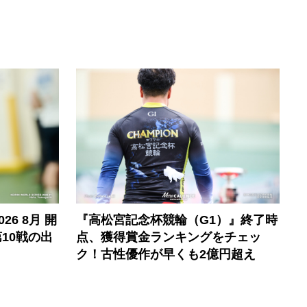
6 8月 開
『高松宮記念杯競輪（G1）』終了時
10戦の出
点、獲得賞金ランキングをチェッ
ク！古性優作が早くも2億円超え