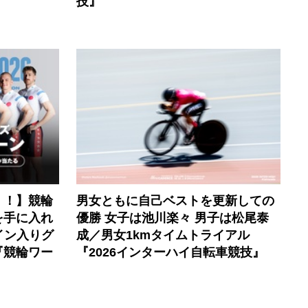
技』
く！】競輪
男女ともに自己ベストを更新しての
を手に入れ
優勝 女子は池川楽々 男子は松尾泰
イン入りグ
成／男女1kmタイムトライアル
『競輪ワー
『2026インターハイ自転車競技』