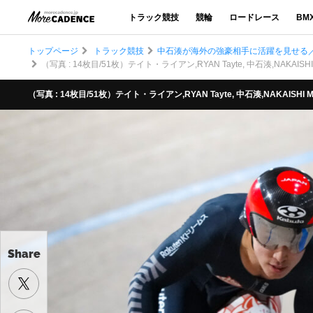
トラック競技
競輪
ロードレース
BM
トップページ
トラック競技
中石湊が海外の強豪相手に活躍を見せる／JICF I
（写真 : 14枚目/51枚）テイト・ライアン,RYAN Tayte, 中石湊,NAKAISHI Mina
（写真 : 14枚目/51枚）テイト・ライアン,RYAN Tayte, 中石湊,NAKAISHI Minato
Share