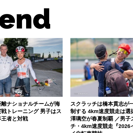
end
距離ナショナルチームが海
スクラッチは橋本貫志が
実戦トレーニング 男子はス
制する 4km速度競走は
界王者と対戦
澤璃空が春夏制覇 ／男子
チ・4km速度競走『202