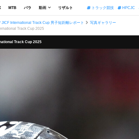
X
MTB
パラ
動画
リザルト
トラック競技
HPCJC
nternational Track Cup 男子短距離レポート
写真ギャラリー
tional Track Cup 2025
onal Track Cup 2025