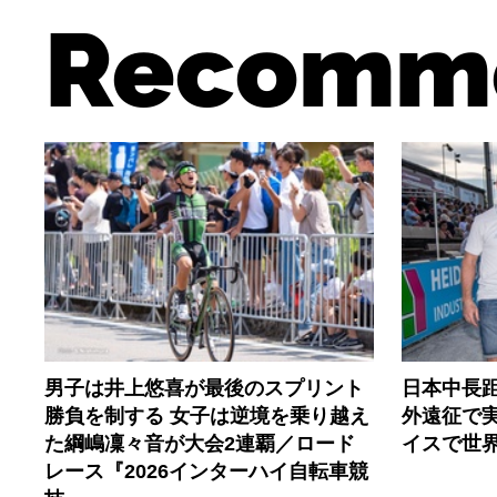
Recomm
男子は井上悠喜が最後のスプリント
日本中長
勝負を制する 女子は逆境を乗り越え
外遠征で
た綱嶋凜々音が大会2連覇／ロード
イスで世
レース『2026インターハイ自転車競