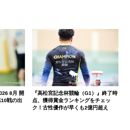
6 8月 開
『高松宮記念杯競輪（G1）』終了時
10戦の出
点、獲得賞金ランキングをチェッ
ク！古性優作が早くも2億円超え