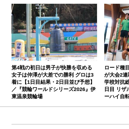
第4戦の初日は男子が快勝を収める
ロード種
女子は仲澤が大差での勝利 グロは3
が大会2連
着に【1日目結果・2日目並び予想】
学校対抗総
／『競輪ワールドシリーズ2026』伊
日目 リザ
東温泉競輪場
ーハイ自