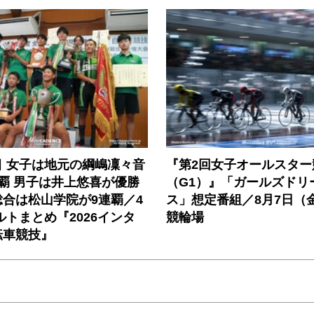
目 女子は地元の綱嶋凜々音
『第2回女子オールスター
覇 男子は井上悠喜が優勝
（G1）』「ガールズドリ
合は松山学院が9連覇／4
ス」想定番組／8月7日（
ルトまとめ『2026インタ
競輪場
転車競技』