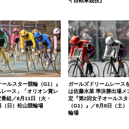
イ自転車競技』
オールスター競輪（G1）』
ガールズドリームレース
ムレース」「オリオン賞レ
は佐藤水菜 準決勝出場メ
番組／8月11日（火・
定『第2回女子オールスタ
日（日）松山競輪場
（G1）』／8月8日（土）
輪場