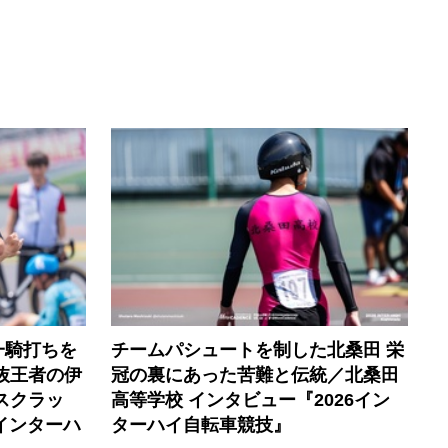
一騎打ちを
チームパシュートを制した北桑田 栄
選抜王者の伊
冠の裏にあった苦難と伝統／北桑田
スクラッ
高等学校 インタビュー『2026イン
6インターハ
ターハイ自転車競技』