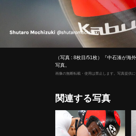
（写真 : 8枚目/51枚）『中石湊が海外の
写真。
画像の無断転載・使用は禁止します。写真提供に
関連する写真