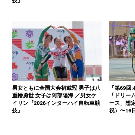
技』
男女ともに全国大会初戴冠 男子は八
『第69回
重幡勇世 女子は阿部陽海 ／男女ケ
「ドリー
イリン『2026インターハイ自転車競
ース」想定
技』
祝）〜16