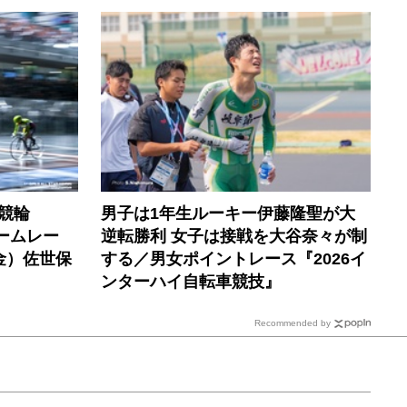
競輪
男子は1年生ルーキー伊藤隆聖が大
ームレー
逆転勝利 女子は接戦を大谷奈々が制
金）佐世保
する／男女ポイントレース『2026イ
ンターハイ自転車競技』
Recommended by