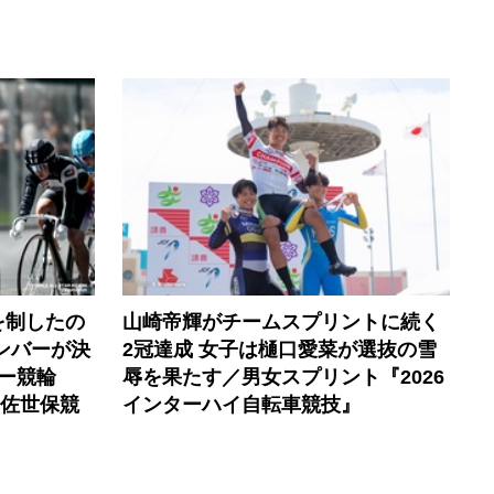
を制したの
山崎帝輝がチームスプリントに続く
ンバーが決
2冠達成 女子は樋口愛菜が選抜の雪
ー競輪
辱を果たす／男女スプリント『2026
 佐世保競
インターハイ自転車競技』