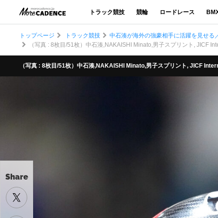
トラック競技
競輪
ロードレース
BM
トップページ
トラック競技
中石湊が海外の強豪相手に活躍を見せる／JICF I
（写真 : 8枚目/51枚）中石湊,NAKAISHI Minato,男子スプリント, JICF Interna
（写真 : 8枚目/51枚）中石湊,NAKAISHI Minato,男子スプリント, JICF Internati
Share