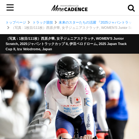
トップページ
トラック競技
未来のスターたちの活躍 『2025ジャパントラックカ
（写真 : 1枚目/111枚）西原夕華, 女子ジュニアスクラッチ, WOMEN’S Junior Scratch, 20
（写真 : 1枚目/111枚）西原夕華, 女子ジュニアスクラッチ, WOMEN’S Junior
Scratch, 2025ジャパントラックカップ II, 伊豆ベロドローム, 2025 Japan Track
Cup II, Izu Velodrome, Japan