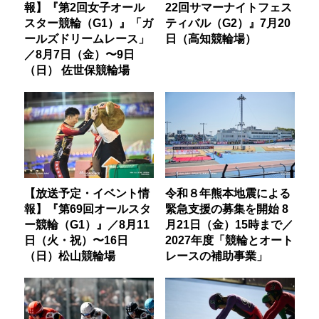
報】『第2回女子オール
22回サマーナイトフェス
スター競輪（G1）』「ガ
ティバル（G2）』7月20
ールズドリームレース」
日（高知競輪場）
／8月7日（金）〜9日
（日） 佐世保競輪場
【放送予定・イベント情
令和８年熊本地震による
報】『第69回オールスタ
緊急支援の募集を開始 8
ー競輪（G1）』／8月11
月21日（金）15時まで／
日（火・祝）〜16日
2027年度「競輪とオート
（日）松山競輪場
レースの補助事業」