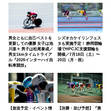
男女ともに自己ベストを
シズオカケイリンフェス
更新しての優勝 女子は池
タも実施予定！ 静岡競輪
川楽々 男子は松尾泰成／
場でHPCJC支援競輪を
男女1kmタイムトライア
開催／7月18日（土）〜
ル『2026インターハイ自
20日（月・祝）
転車競技』
【放送予定・イベント情
【決勝・並び予想】『第