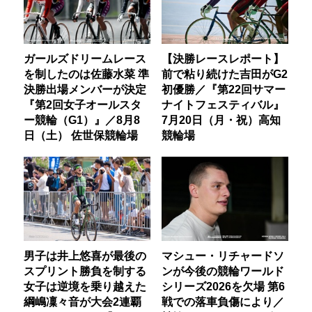
ガールズドリームレース
【決勝レースレポート】
を制したのは佐藤水菜 準
前で粘り続けた吉田がG2
決勝出場メンバーが決定
初優勝／『第22回サマー
『第2回女子オールスタ
ナイトフェスティバル』
ー競輪（G1）』／8月8
7月20日（月・祝）高知
日（土） 佐世保競輪場
競輪場
男子は井上悠喜が最後の
マシュー・リチャードソ
スプリント勝負を制する
ンが今後の競輪ワールド
女子は逆境を乗り越えた
シリーズ2026を欠場 第6
綱嶋凜々音が大会2連覇
戦での落車負傷により／