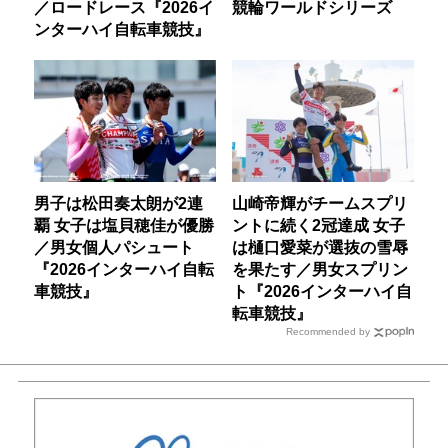
／ロードレース『2026イ
競輪ワールドシリーズ
ンターハイ自転車競技』
男子は松田奏太朗が2連
山崎帝輝がチームスプリ
覇 女子は塩貝穂佳が優勝
ントに続く2冠達成 女子
／男女個人パシュート
は樋口愛菜が選抜の雪辱
『2026インターハイ自転
を果たす／男女スプリン
車競技』
ト『2026インターハイ自
転車競技』
Recommended by