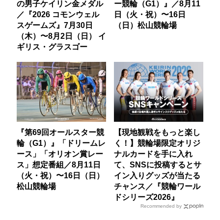
の男子ケイリン金メダル
ー競輪（G1）』／8月11
／『2026 コモンウェル
日（火・祝）〜16日
スゲームズ』7月30日
（日）松山競輪場
（木）〜8月2日（日） イ
ギリス・グラスゴー
『第69回オールスター競
【現地観戦をもっと楽し
輪（G1）』「ドリームレ
く！】競輪場限定オリジ
ース」「オリオン賞レー
ナルカードを手に入れ
ス」想定番組／8月11日
て、SNSに投稿するとサ
（火・祝）〜16日（日）
イン入りグッズが当たる
松山競輪場
チャンス／『競輪ワール
ドシリーズ2026』
Recommended by