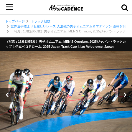
トップページ
トラック競技
世界選手権よりも厳しいレース 大混戦の男子オムニアム＆マディソン 激戦を制したの
（写真 : 18枚目/55枚）男子オムニアム, MEN’S Omnium, 2025ジャパントラックカップ I, 伊豆ベ
（写真 : 18枚目/55枚）男子オムニアム, MEN’S Omnium, 2025ジャパントラックカ
ップ I, 伊豆ベロドローム, 2025 Japan Track Cup I, Izu Velodrome, Japan