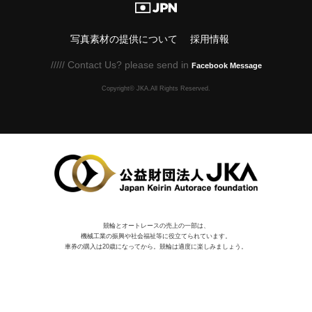
写真素材の提供について
採用情報
///// Contact Us? please send in
Facebook Message
Copyright© JKA.All Rights Reserved.
競輪とオートレースの売上の一部は、
機械⼯業の振興や社会福祉等に役⽴てられています。
車券の購入は20歳になってから。競輪は適度に楽しみましょう。