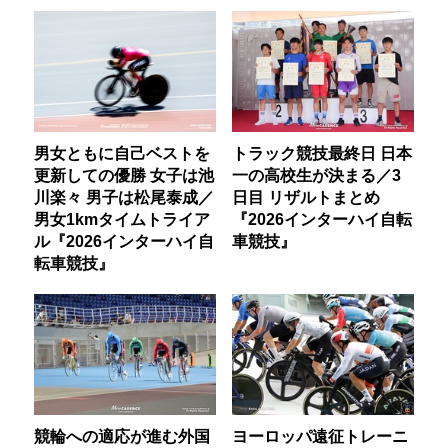
男女ともに自己ベストを
トラック競技最終日 日本
更新しての優勝 女子は池
一の高校生が決まる／3
川楽々 男子は松尾泰成／
日目 リザルトまとめ
男女1kmタイムトライア
『2026インターハイ自転
ル『2026インターハイ自
車競技』
転車競技』
競輪への適応が進む外国
ヨーロッパ遠征トレーニ