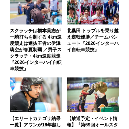
スクラッチは橋本貫志が
北桑田 トラブルを乗り越
一騎打ちを制する 4km速
え逆転優勝／チームパシ
度競走は選抜王者の伊澤
ュート『2026インターハ
璃空が春夏制覇 ／男子ス
イ自転車競技』
クラッチ・4km速度競走
『2026インターハイ自転
車競技』
【エリートカテゴリ結果
【放送予定・イベント情
一覧】アワンが16年越し
報】『第69回オールスタ