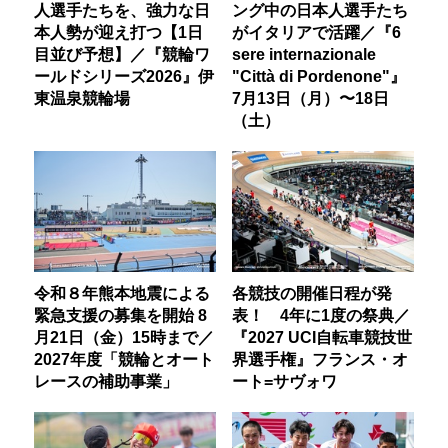
人選手たちを、強力な日
ング中の日本人選手たち
本人勢が迎え打つ【1日
がイタリアで活躍／『6
目並び予想】／『競輪ワ
sere internazionale
ールドシリーズ2026』伊
"Città di Pordenone"』
東温泉競輪場
7月13日（月）〜18日
（土）
令和８年熊本地震による
各競技の開催日程が発
緊急支援の募集を開始 8
表！ 4年に1度の祭典／
月21日（金）15時まで／
『2027 UCI自転車競技世
2027年度「競輪とオート
界選手権』フランス・オ
レースの補助事業」
ート=サヴォワ