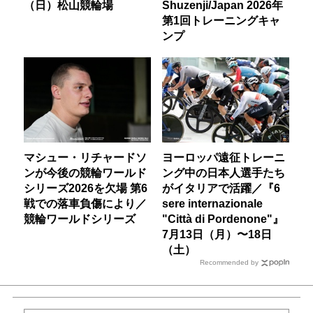
（日）松山競輪場
Shuzenji/Japan 2026年
第1回トレーニングキャ
ンプ
マシュー・リチャードソ
ヨーロッパ遠征トレーニ
ンが今後の競輪ワールド
ング中の日本人選手たち
シリーズ2026を欠場 第6
がイタリアで活躍／『6
戦での落車負傷により／
sere internazionale
競輪ワールドシリーズ
"Città di Pordenone"』
7月13日（月）〜18日
（土）
Recommended by