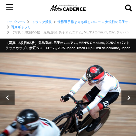
トップページ
トラック競技
世界選手権よりも厳しいレース 大混戦の男子オムニア
写真ギャラリー
（写真 : 3枚目/55枚）兒島直樹, 男子オムニアム, MEN’S Omnium, 2025ジャパントラックカップ 
（写真 : 3枚目/55枚）兒島直樹, 男子オムニアム, MEN’S Omnium, 2025ジャパント
ラックカップ I, 伊豆ベロドローム, 2025 Japan Track Cup I, Izu Velodrome, Japan