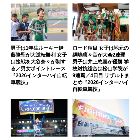
男子は1年生ルーキー伊
ロード種目 女子は地元の
藤隆聖が大逆転勝利 女子
綱嶋凜々音が大会2連覇
は接戦を大谷奈々が制す
男子は井上悠喜が優勝 学
る／男女ポイントレース
校対抗総合は松山学院が
『2026インターハイ自転
9連覇／4日目 リザルトま
車競技』
とめ『2026インターハイ
自転車競技』