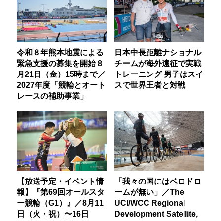
令和８年熊本地震による
日本中長距離ナショナル
緊急支援の募集を開始 8
チームが海外遠征で実戦
月21日（金）15時まで／
トレーニング 男子はスイ
2027年度「競輪とオート
スで世界王者と対戦
レースの補助事業」
【放送予定・イベント情
「我々の国にはベロドロ
報】『第69回オールスタ
ームが無い」／The
ー競輪（G1）』／8月11
UCI/WCC Regional
日（火・祝）〜16日
Development Satellite,