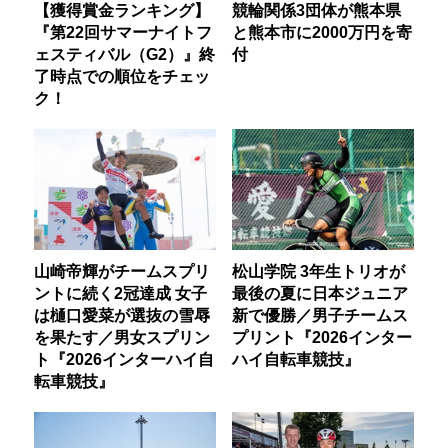
【獲得賞金ランキング】
競輪関係3団体が熊本県
『第22回サマーナイトフ
と熊本市に2000万円を寄
ェスティバル（G2）』終
付
了時点での順位をチェッ
ク！
山崎帝輝がチームスプリ
松山学院 3年生トリオが
ントに続く2冠達成 女子
最後の夏に日本ジュニア
は樋口愛菜が選抜の雪辱
新で優勝／男子チームス
を果たす／男女スプリン
プリント『2026インター
ト『2026インターハイ自
ハイ自転車競技』
転車競技』