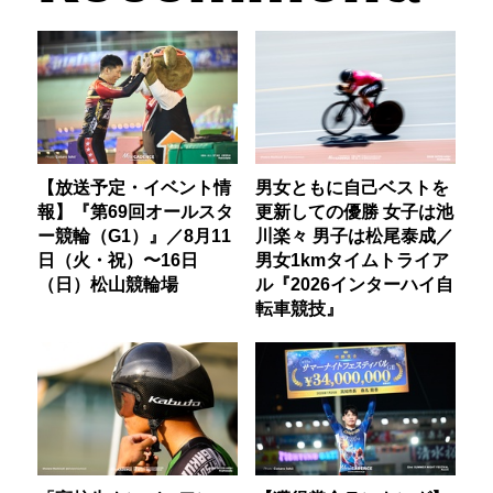
【放送予定・イベント情
男女ともに自己ベストを
報】『第69回オールスタ
更新しての優勝 女子は池
ー競輪（G1）』／8月11
川楽々 男子は松尾泰成／
日（火・祝）〜16日
男女1kmタイムトライア
（日）松山競輪場
ル『2026インターハイ自
転車競技』