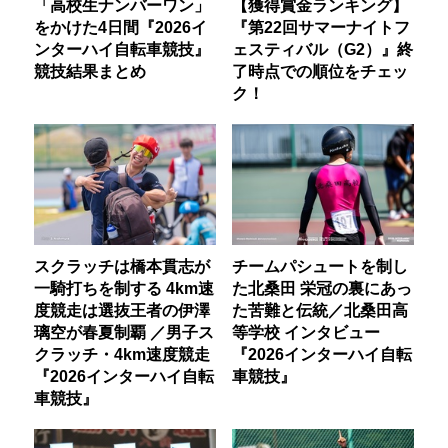
「高校生ナンバーワン」
【獲得賞金ランキング】
をかけた4日間『2026イ
『第22回サマーナイトフ
ンターハイ自転車競技』
ェスティバル（G2）』終
競技結果まとめ
了時点での順位をチェッ
ク！
スクラッチは橋本貫志が
チームパシュートを制し
一騎打ちを制する 4km速
た北桑田 栄冠の裏にあっ
度競走は選抜王者の伊澤
た苦難と伝統／北桑田高
璃空が春夏制覇 ／男子ス
等学校 インタビュー
クラッチ・4km速度競走
『2026インターハイ自転
『2026インターハイ自転
車競技』
車競技』