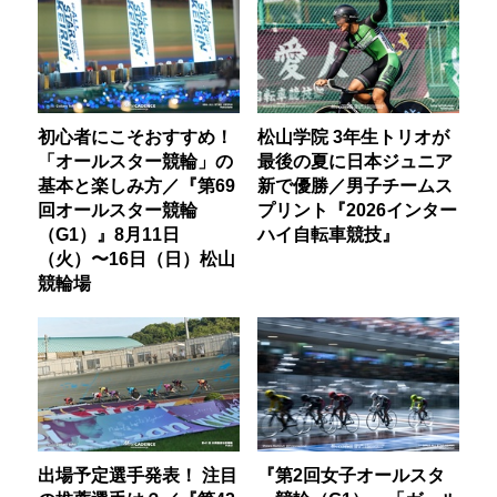
初心者にこそおすすめ！
松山学院 3年生トリオが
「オールスター競輪」の
最後の夏に日本ジュニア
基本と楽しみ方／『第69
新で優勝／男子チームス
回オールスター競輪
プリント『2026インター
（G1）』8月11日
ハイ自転車競技』
（火）〜16日（日）松山
競輪場
出場予定選手発表！ 注目
『第2回女子オールスタ