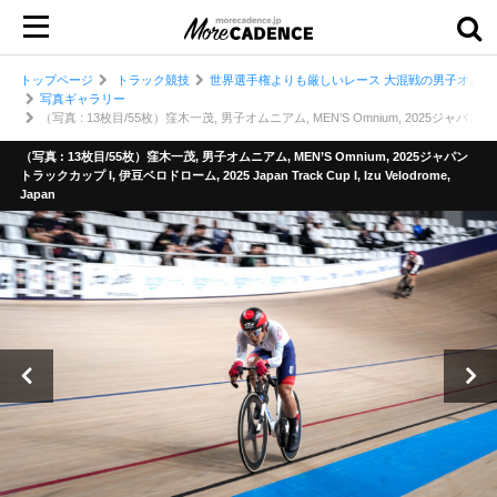
トップページ
トラック競技
世界選手権よりも厳しいレース 大混戦の男子オムニア
写真ギャラリー
（写真 : 13枚目/55枚）窪木一茂, 男子オムニアム, MEN’S Omnium, 2025ジャパントラックカップ
（写真 : 13枚目/55枚）窪木一茂, 男子オムニアム, MEN’S Omnium, 2025ジャパン
トラックカップ I, 伊豆ベロドローム, 2025 Japan Track Cup I, Izu Velodrome,
Japan