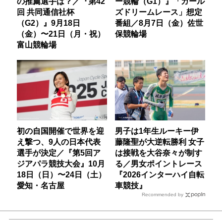
の推薦選手は？／『第42
ー競輪（G1）』「ガール
回 共同通信社杯
ズドリームレース」想定
（G2）』9月18日
番組／8月7日（金）佐世
（金）〜21日（月・祝）
保競輪場
富山競輪場
初の自国開催で世界を迎
男子は1年生ルーキー伊
え撃つ、9人の日本代表
藤隆聖が大逆転勝利 女子
選手が決定／『第5回ア
は接戦を大谷奈々が制す
ジアパラ競技大会』10月
る／男女ポイントレース
18日（日）〜24日（土）
『2026インターハイ自転
愛知・名古屋
車競技』
Recommended by