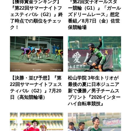
【獲得賞金ランキング】
『第2回女子オールスタ
『第22回サマーナイトフ
ー競輪（G1）』「ガール
ェスティバル（G2）』終
ズドリームレース」想定
了時点での順位をチェッ
番組／8月7日（金）佐世
ク！
保競輪場
【決勝・並び予想】『第
松山学院 3年生トリオが
22回サマーナイトフェス
最後の夏に日本ジュニア
ティバル（G2）』7月20
新で優勝／男子チームス
日（高知競輪場）
プリント『2026インター
ハイ自転車競技』