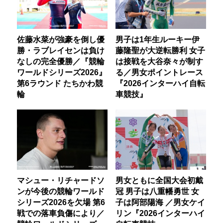
佐藤水菜が強豪を倒し優
男子は1年生ルーキー伊
勝・ラブレイセンは負け
藤隆聖が大逆転勝利 女子
なしの完全優勝／『競輪
は接戦を大谷奈々が制す
ワールドシリーズ2026』
る／男女ポイントレース
第6ラウンド たちかわ競
『2026インターハイ自転
輪
車競技』
マシュー・リチャードソ
男女ともに全国大会初戴
ンが今後の競輪ワールド
冠 男子は八重幡勇世 女
シリーズ2026を欠場 第6
子は阿部陽海 ／男女ケイ
戦での落車負傷により／
リン『2026インターハイ