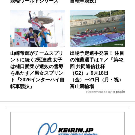
競輪ワールドシリーズ
自転車競技』
山崎帝輝がチームスプリ
出場予定選手発表！ 注目
ントに続く2冠達成 女子
の推薦選手は？／『第42
は樋口愛菜が選抜の雪辱
回 共同通信社杯
を果たす／男女スプリン
（G2）』9月18日
ト『2026インターハイ自
（金）〜21日（月・祝）
転車競技』
富山競輪場
Recommended by