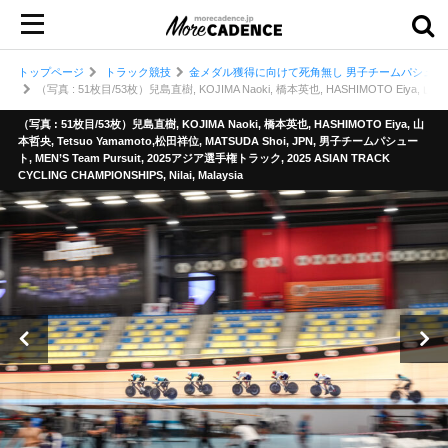
トップページ
トラック競技
金メダル獲得に向けて死角無し 男子チームパシュー
（写真 : 51枚目/53枚）兒島直樹, KOJIMA Naoki, 橋本英也, HASHIMOTO Eiya, 山本哲央,
（写真 : 51枚目/53枚）兒島直樹, KOJIMA Naoki, 橋本英也, HASHIMOTO Eiya, 山
本哲央, Tetsuo Yamamoto,松田祥位, MATSUDA Shoi, JPN, 男子チームパシュー
ト, MEN’S Team Pursuit, 2025アジア選手権トラック, 2025 ASIAN TRACK
CYCLING CHAMPIONSHIPS, Nilai, Malaysia