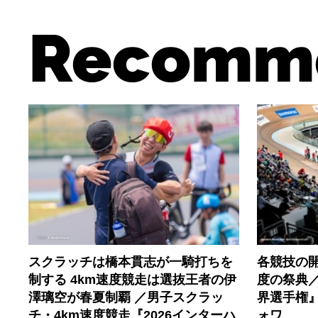
Recomm
スクラッチは橋本貫志が一騎打ちを
各競技の開
制する 4km速度競走は選抜王者の伊
度の祭典／
澤璃空が春夏制覇 ／男子スクラッ
界選手権
チ・4km速度競走『2026インターハ
ォワ