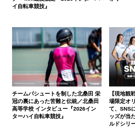
イ自転車競技』
チームパシュートを制した北桑田 栄
【現地観
冠の裏にあった苦難と伝統／北桑田
場限定オ
高等学校 インタビュー『2026イン
て、SNS
ターハイ自転車競技』
ッズが当
ルドシリー