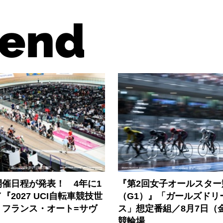
end
催日程が発表！ 4年に1
『第2回女子オールスター
『2027 UCI自転車競技世
（G1）』「ガールズドリ
』フランス・オート=サヴ
ス」想定番組／8月7日（
競輪場