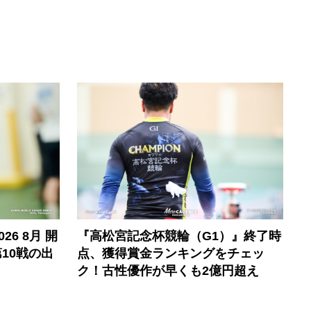
6 8月 開
『高松宮記念杯競輪（G1）』終了時
10戦の出
点、獲得賞金ランキングをチェッ
ク！古性優作が早くも2億円超え