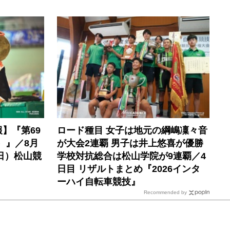
】『第69
ロード種目 女子は地元の綱嶋凜々音
）』／8月
が大会2連覇 男子は井上悠喜が優勝
日）松山競
学校対抗総合は松山学院が9連覇／4
日目 リザルトまとめ『2026インタ
ーハイ自転車競技』
Recommended by