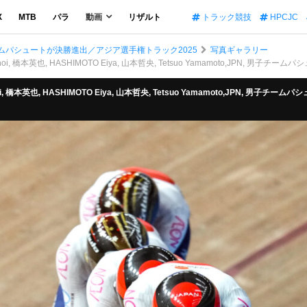
X
MTB
パラ
動画
リザルト
トラック競技
HPCJC
ムパシュートが決勝進出／アジア選手権トラック2025
写真ギャラリー
 橋本英也, HASHIMOTO Eiya, 山本哲央, Tetsuo Yamamoto,JPN, 男子チームパシュート 予
 橋本英也, HASHIMOTO Eiya, 山本哲央, Tetsuo Yamamoto,JPN, 男子チームパシュー