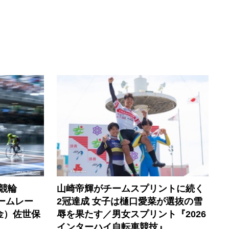
競輪
山崎帝輝がチームスプリントに続く
ームレー
2冠達成 女子は樋口愛菜が選抜の雪
金）佐世保
辱を果たす／男女スプリント『2026
インターハイ自転車競技』