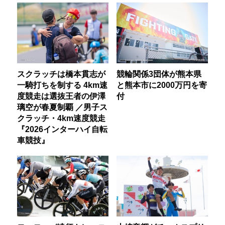
スクラッチは橋本貫志が
競輪関係3団体が熊本県
一騎打ちを制する 4km速
と熊本市に2000万円を寄
度競走は選抜王者の伊澤
付
璃空が春夏制覇 ／男子ス
クラッチ・4km速度競走
『2026インターハイ自転
車競技』