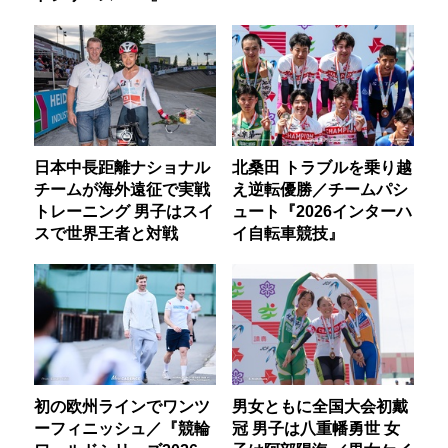
日本中長距離ナショナル
北桑田 トラブルを乗り越
チームが海外遠征で実戦
え逆転優勝／チームパシ
トレーニング 男子はスイ
ュート『2026インターハ
スで世界王者と対戦
イ自転車競技』
初の欧州ラインでワンツ
男女ともに全国大会初戴
ーフィニッシュ／『競輪
冠 男子は八重幡勇世 女