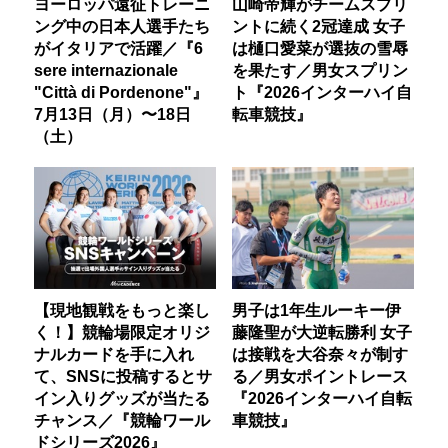
ヨーロッパ遠征トレーニ
山崎帝輝がチームスプリ
ング中の日本人選手たち
ントに続く2冠達成 女子
がイタリアで活躍／『6
は樋口愛菜が選抜の雪辱
sere internazionale
を果たす／男女スプリン
"Città di Pordenone"』
ト『2026インターハイ自
7月13日（月）〜18日
転車競技』
（土）
【現地観戦をもっと楽し
男子は1年生ルーキー伊
く！】競輪場限定オリジ
藤隆聖が大逆転勝利 女子
ナルカードを手に入れ
は接戦を大谷奈々が制す
て、SNSに投稿するとサ
る／男女ポイントレース
イン入りグッズが当たる
『2026インターハイ自転
チャンス／『競輪ワール
車競技』
ドシリーズ2026』