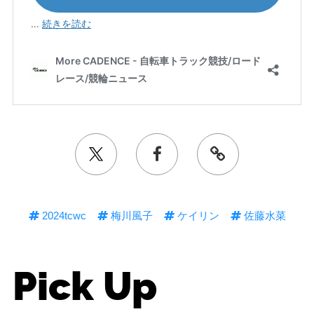
2024tcwc
梅川風子
ケイリン
佐藤水菜
Pick Up