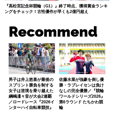
『高松宮記念杯競輪（G1）』終了時点、獲得賞金ランキ
ングをチェック！古性優作が早くも2億円超え
Recommend
男子は井上悠喜が最後の
佐藤水菜が強豪を倒し優
スプリント勝負を制する
勝・ラブレイセンは負け
女子は逆境を乗り越えた
なしの完全優勝／『競輪
綱嶋凜々音が大会2連覇
ワールドシリーズ2026』
／ロードレース『2026イ
第6ラウンド たちかわ競
ンターハイ自転車競技』
輪