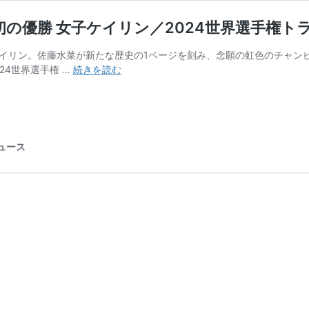
の優勝 女子ケイリン／2024世界選手権ト
子ケイリン。佐藤水菜が新たな歴史の1ページを刻み、念願の虹色のチャン
新
24世界選手権 …
続きを読む
チ
ャ
ン
ピ
オ
ニュース
ン
の
名
は
佐
藤
水
菜
日
本
史