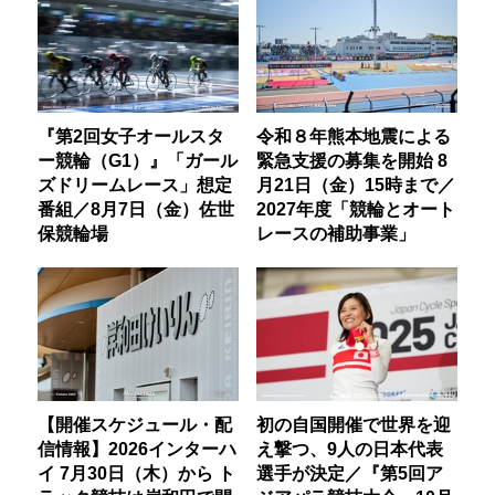
『第2回女子オールスタ
令和８年熊本地震による
ー競輪（G1）』「ガール
緊急支援の募集を開始 8
ズドリームレース」想定
月21日（金）15時まで／
番組／8月7日（金）佐世
2027年度「競輪とオート
保競輪場
レースの補助事業」
【開催スケジュール・配
初の自国開催で世界を迎
信情報】2026インターハ
え撃つ、9人の日本代表
イ 7月30日（木）から ト
選手が決定／『第5回ア