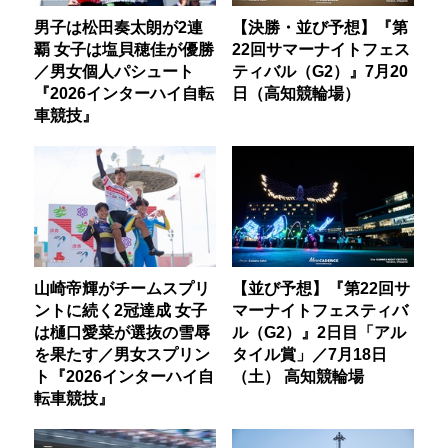
男子は松田奏太朗が2連
【決勝・並び予想】『第
覇 女子は塩貝穂佳が優勝
22回サマーナイトフェス
／男女個人パシュート
ティバル（G2）』7月20
『2026インターハイ自転
日（高知競輪場）
車競技』
山崎帝輝がチームスプリ
【並び予想】『第22回サ
ントに続く2冠達成 女子
マーナイトフェスティバ
は樋口愛菜が選抜の雪辱
ル（G2）』2日目「アル
を果たす／男女スプリン
タイル賞」／7月18日
ト『2026インターハイ自
（土） 高知競輪場
転車競技』