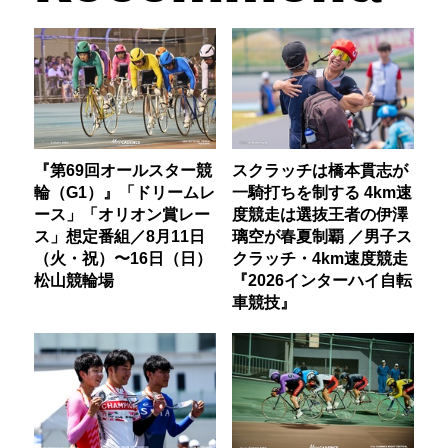
『第69回オールスター競
スクラッチは橋本貫志が
輪（G1）』「ドリームレ
一騎打ちを制する 4km速
ース」「オリオン賞レー
度競走は選抜王者の伊澤
ス」想定番組／8月11日
璃空が春夏制覇 ／男子ス
（火・祝）〜16日（日）
クラッチ・4km速度競走
松山競輪場
『2026インターハイ自転
車競技』