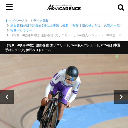
トップページ
トラック競技
垣田真穂が日本記録を2秒以上更新し優勝 「限界？気のせいだよ」の窪木一茂 個人
写真ギャラリー
（写真 : 4枚目/68枚）渡部春雅, 女子エリート, 3km個人パシュート, 2024全日本
（写真 : 4枚目/68枚）渡部春雅, 女子エリート, 3km個人パシュート, 2024全日本選
手権トラック, 伊豆ベロドローム