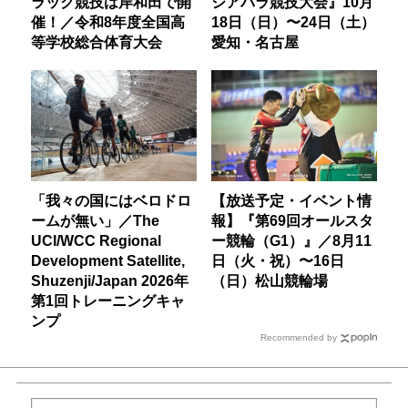
ラック競技は岸和田で開
ジアパラ競技大会』10月
催！／令和8年度全国高
18日（日）〜24日（土）
等学校総合体育大会
愛知・名古屋
「我々の国にはベロドロ
【放送予定・イベント情
ームが無い」／The
報】『第69回オールスタ
UCI/WCC Regional
ー競輪（G1）』／8月11
Development Satellite,
日（火・祝）〜16日
Shuzenji/Japan 2026年
（日）松山競輪場
第1回トレーニングキャ
ンプ
Recommended by