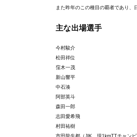
また昨年のこの種目の覇者であり、日
主な出場選手
今村駿介
松田祥位
窪木一茂
新山響平
中石湊
阿部英斗
森田一郎
志田愛希飛
村田祐樹
市田龍生都（JIK、現1kmTTチャン