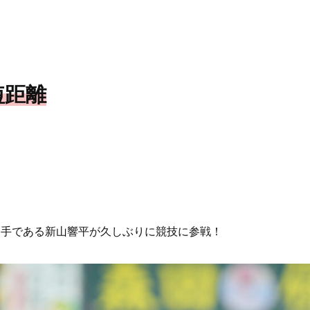
）
短距離
選手である新山響平が久しぶりに競技に参戦！