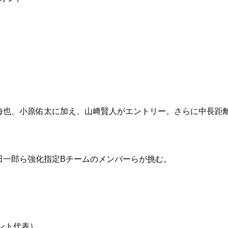
海也、小原佑太に加え、山﨑賢人がエントリー。さらに中長距
。
田一郎ら強化指定Bチームのメンバーらが挑む。
ント代表）