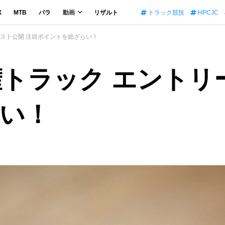
X
MTB
パラ
動画
リザルト
トラック競技
HPCJC
リスト公開 注目ポイントを総ざらい！
権トラック エントリ
い！