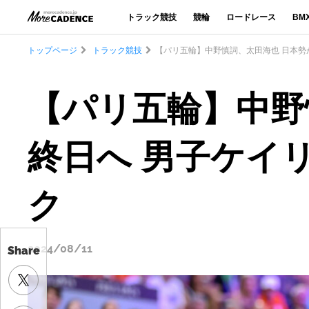
トラック競技
競輪
ロードレース
BM
トップページ
トラック競技
【パリ五輪】中野慎詞、太田海也 日本勢
【パリ五輪】中野
終日へ 男子ケイ
ク
2024/08/11
Share