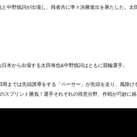
也と中野慎詞が出場し、両者共に準々決勝進出を果たした。太
お日本から出場する太田海也&中野慎詞はともに競輪選手。
。3周までは先頭誘導をする「ペーサー」が先頭を走り、風除け
周のスプリント勝負！選手それぞれの得意分野、作戦が巧妙に絡