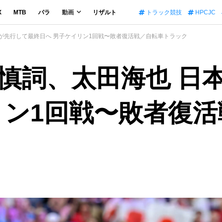
X
MTB
パラ
動画
リザルト
トラック競技
HPCJC
が先行して最終日へ 男子ケイリン1回戦〜敗者復活戦／自転車トラック
慎詞、太田海也 日
リン1回戦〜敗者復