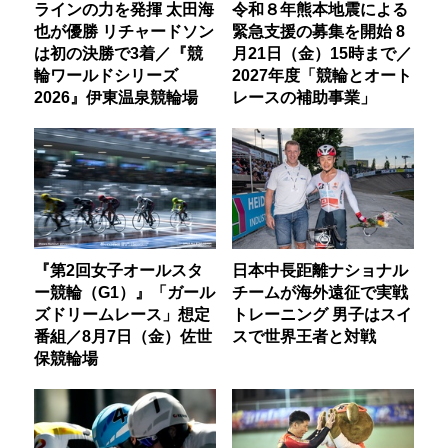
ラインの力を発揮 太田海
令和８年熊本地震による
也が優勝 リチャードソン
緊急支援の募集を開始 8
は初の決勝で3着／『競
月21日（金）15時まで／
輪ワールドシリーズ
2027年度「競輪とオート
2026』伊東温泉競輪場
レースの補助事業」
『第2回女子オールスタ
日本中長距離ナショナル
ー競輪（G1）』「ガール
チームが海外遠征で実戦
ズドリームレース」想定
トレーニング 男子はスイ
番組／8月7日（金）佐世
スで世界王者と対戦
保競輪場