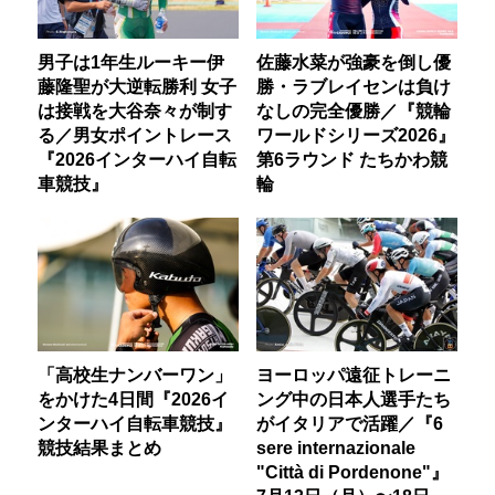
男子は1年生ルーキー伊
佐藤水菜が強豪を倒し優
藤隆聖が大逆転勝利 女子
勝・ラブレイセンは負け
は接戦を大谷奈々が制す
なしの完全優勝／『競輪
る／男女ポイントレース
ワールドシリーズ2026』
『2026インターハイ自転
第6ラウンド たちかわ競
車競技』
輪
「高校生ナンバーワン」
ヨーロッパ遠征トレーニ
をかけた4日間『2026イ
ング中の日本人選手たち
ンターハイ自転車競技』
がイタリアで活躍／『6
競技結果まとめ
sere internazionale
"Città di Pordenone"』