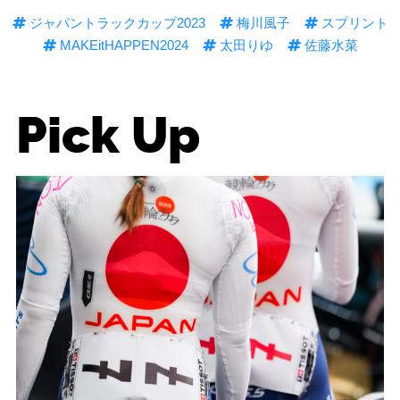
ジャパントラックカップ2023
梅川風子
スプリント
MAKEitHAPPEN2024
太田りゆ
佐藤水菜
Pick Up