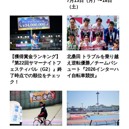
7月13日（月）〜18日
（土）
【獲得賞金ランキング】
北桑田 トラブルを乗り越
『第22回サマーナイトフ
え逆転優勝／チームパシ
ェスティバル（G2）』終
ュート『2026インターハ
了時点での順位をチェッ
イ自転車競技』
ク！