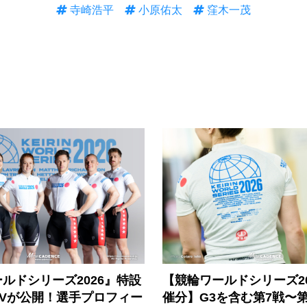
寺崎浩平
小原佑太
窪木一茂
ルドシリーズ2026』特設
【競輪ワールドシリーズ202
PVが公開！選手プロフィー
催分】G3を含む第7戦〜第