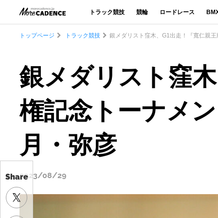
トラック競技
競輪
ロードレース
BM
トップページ
トラック競技
銀メダリスト窪木、G1出走！『寬仁親王
銀メダリスト窪木
権記念トーナメント
月・弥彦
2023/08/29
Share