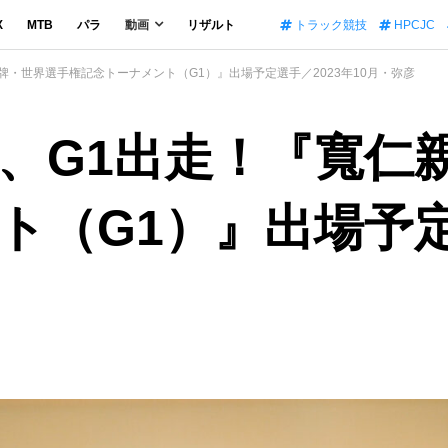
X
MTB
パラ
動画
リザルト
トラック競技
HPCJC
牌・世界選手権記念トーナメント（G1）』出場予定選手／2023年10月・弥彦
、G1出走！『寬仁
（G1）』出場予定選