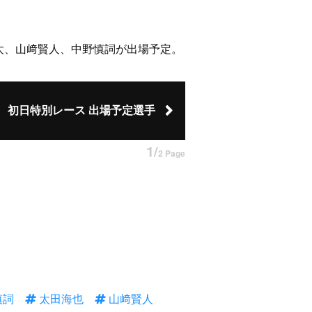
太、山﨑賢人、中野慎詞が出場予定。
初日特別レース 出場予定選手
1/
2 Page
慎詞
太田海也
山﨑賢人