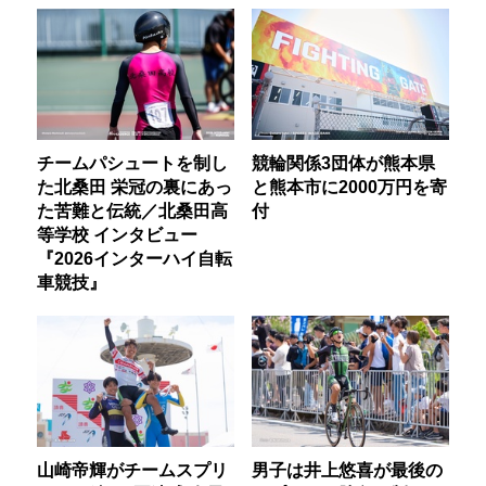
チームパシュートを制し
競輪関係3団体が熊本県
た北桑田 栄冠の裏にあっ
と熊本市に2000万円を寄
た苦難と伝統／北桑田高
付
等学校 インタビュー
『2026インターハイ自転
車競技』
山崎帝輝がチームスプリ
男子は井上悠喜が最後の