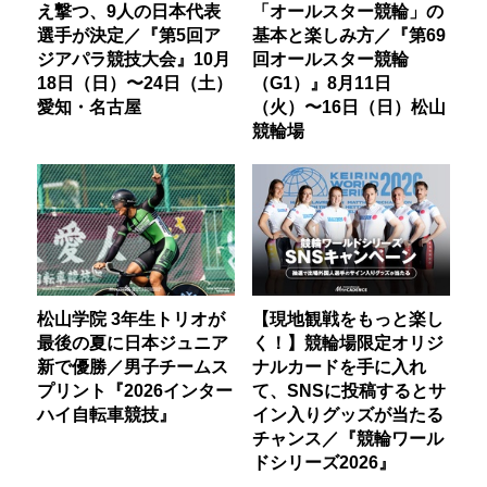
え撃つ、9人の日本代表
「オールスター競輪」の
選手が決定／『第5回ア
基本と楽しみ方／『第69
ジアパラ競技大会』10月
回オールスター競輪
18日（日）〜24日（土）
（G1）』8月11日
愛知・名古屋
（火）〜16日（日）松山
競輪場
松山学院 3年生トリオが
【現地観戦をもっと楽し
最後の夏に日本ジュニア
く！】競輪場限定オリジ
新で優勝／男子チームス
ナルカードを手に入れ
プリント『2026インター
て、SNSに投稿するとサ
ハイ自転車競技』
イン入りグッズが当たる
チャンス／『競輪ワール
ドシリーズ2026』