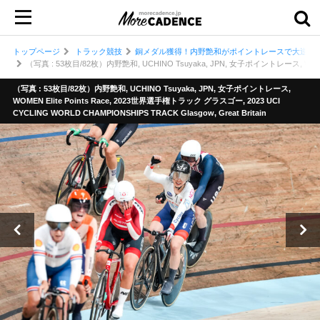
トップページ
トラック競技
銅メダル獲得！内野艶和がポイントレースで大逆転／
（写真 : 53枚目/82枚）内野艶和, UCHINO Tsuyaka, JPN, 女子ポイントレース, WOMEN El
（写真 : 53枚目/82枚）内野艶和, UCHINO Tsuyaka, JPN, 女子ポイントレース,
WOMEN Elite Points Race, 2023世界選手権トラック グラスゴー, 2023 UCI
CYCLING WORLD CHAMPIONSHIPS TRACK Glasgow, Great Britain