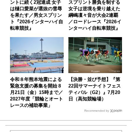
ントに続く2冠達成 女子
スプリント勝負を制する
は樋口愛菜が選抜の雪辱
女子は逆境を乗り越えた
を果たす／男女スプリン
綱嶋凜々音が大会2連覇
ト『2026インターハイ自
／ロードレース『2026イ
転車競技』
ンターハイ自転車競技』
令和８年熊本地震による
【決勝・並び予想】『第
緊急支援の募集を開始 8
22回サマーナイトフェス
月21日（金）15時まで／
ティバル（G2）』7月20
2027年度「競輪とオート
日（高知競輪場）
レースの補助事業」
Recommended by