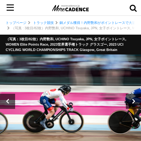
トップページ
トラック競技
銅メダル獲得！内野艶和がポイントレースで大逆転／
（写真 : 3枚目/82枚）内野艶和, UCHINO Tsuyaka, JPN, 女子ポイントレース, WOMEN Eli
（写真 : 3枚目/82枚）内野艶和, UCHINO Tsuyaka, JPN, 女子ポイントレース,
WOMEN Elite Points Race, 2023世界選手権トラック グラスゴー, 2023 UCI
CYCLING WORLD CHAMPIONSHIPS TRACK Glasgow, Great Britain