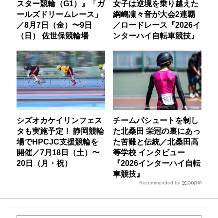
スター競輪（G1）』「ガ
女子は逆境を乗り越えた
ールズドリームレース」
綱嶋凜々音が大会2連覇
／8月7日（金）〜9日
／ロードレース『2026イ
（日） 佐世保競輪場
ンターハイ自転車競技』
シズオカケイリンフェス
チームパシュートを制し
タも実施予定！ 静岡競輪
た北桑田 栄冠の裏にあっ
場でHPCJC支援競輪を
た苦難と伝統／北桑田高
開催／7月18日（土）〜
等学校 インタビュー
20日（月・祝）
『2026インターハイ自転
車競技』
Recommended by