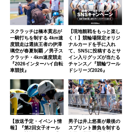
スクラッチは橋本貫志が
【現地観戦をもっと楽し
一騎打ちを制する 4km速
く！】競輪場限定オリジ
度競走は選抜王者の伊澤
ナルカードを手に入れ
璃空が春夏制覇 ／男子ス
て、SNSに投稿するとサ
クラッチ・4km速度競走
イン入りグッズが当たる
『2026インターハイ自転
チャンス／『競輪ワール
車競技』
ドシリーズ2026』
【放送予定・イベント情
男子は井上悠喜が最後の
報】『第2回女子オール
スプリント勝負を制する