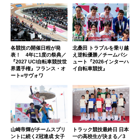
各競技の開催日程が発
北桑田 トラブルを乗り越
表！ 4年に1度の祭典／
え逆転優勝／チームパシ
『2027 UCI自転車競技世
ュート『2026インターハ
界選手権』フランス・オ
イ自転車競技』
ート=サヴォワ
山崎帝輝がチームスプリ
トラック競技最終日 日本
ントに続く2冠達成 女子
一の高校生が決まる／3