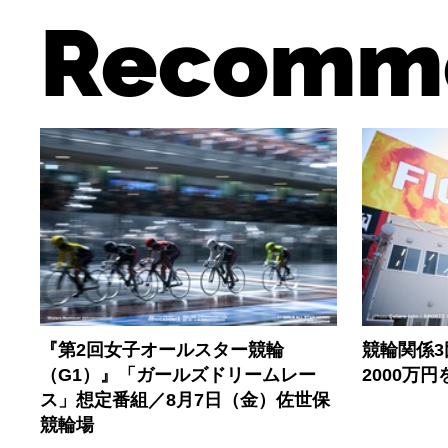
Recomm
『第2回女子オールスター競輪
競輪関係
（G1）』「ガールズドリームレー
2000万
ス」想定番組／8月7日（金）佐世保
競輪場