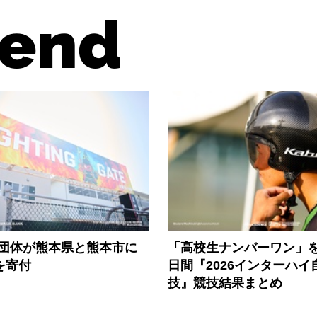
end
3団体が熊本県と熊本市に
「高校生ナンバーワン」を
円を寄付
日間『2026インターハイ
技』競技結果まとめ