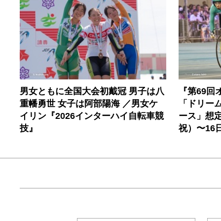
男女ともに全国大会初戴冠 男子は八
『第69回
重幡勇世 女子は阿部陽海 ／男女ケ
「ドリー
イリン『2026インターハイ自転車競
ース」想定
技』
祝）〜16