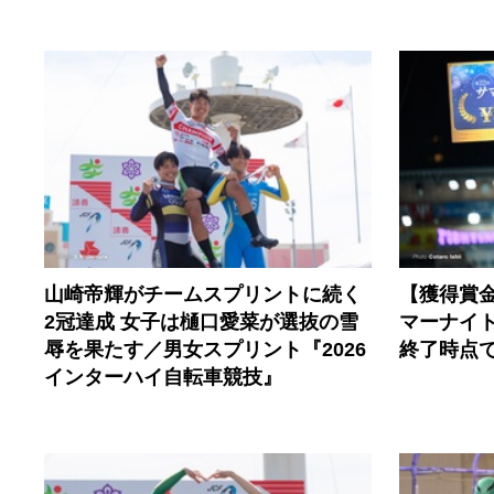
山崎帝輝がチームスプリントに続く
【獲得賞金
2冠達成 女子は樋口愛菜が選抜の雪
マーナイ
辱を果たす／男女スプリント『2026
終了時点
インターハイ自転車競技』