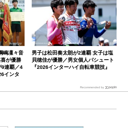
綱嶋凜々音
男子は松田奏太朗が2連覇 女子は塩
悠喜が優勝
貝穂佳が優勝／男女個人パシュート
9連覇／4
『2026インターハイ自転車競技』
26インタ
Recommended by