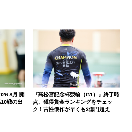
6 8月 開
『高松宮記念杯競輪（G1）』終了時
10戦の出
点、獲得賞金ランキングをチェッ
ク！古性優作が早くも2億円超え