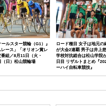
オールスター競輪（G1）』
ロード種目 女子は地元の
ムレース」「オリオン賞レ
が大会2連覇 男子は井上
番組／8月11日（火・
学校対抗総合は松山学院が
日（日）松山競輪場
日目 リザルトまとめ『20
ーハイ自転車競技』