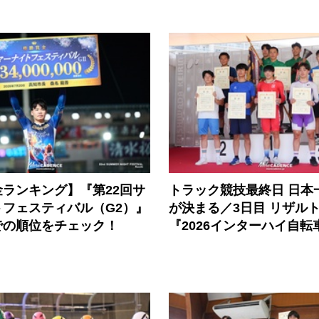
ランキング】『第22回サ
トラック競技最終日 日本
トフェスティバル（G2）』
が決まる／3日目 リザル
での順位をチェック！
『2026インターハイ自転