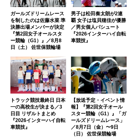
ガールズドリームレース
男子は松田奏太朗が2連
を制したのは佐藤水菜 準
覇 女子は塩貝穂佳が優勝
決勝出場メンバーが決定
／男女個人パシュート
『第2回女子オールスタ
『2026インターハイ自転
ー競輪（G1）』／8月8
車競技』
日（土） 佐世保競輪場
トラック競技最終日 日本
【放送予定・イベント情
一の高校生が決まる／3
報】『第2回女子オール
日目 リザルトまとめ
スター競輪（G1）』「ガ
『2026インターハイ自転
ールズドリームレース」
車競技』
／8月7日（金）〜9日
（日） 佐世保競輪場