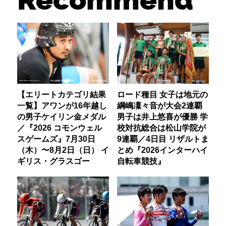
【エリートカテゴリ結果
ロード種目 女子は地元の
一覧】アワンが16年越し
綱嶋凜々音が大会2連覇
の男子ケイリン金メダル
男子は井上悠喜が優勝 学
／『2026 コモンウェル
校対抗総合は松山学院が
スゲームズ』7月30日
9連覇／4日目 リザルトま
（木）〜8月2日（日） イ
とめ『2026インターハイ
ギリス・グラスゴー
自転車競技』