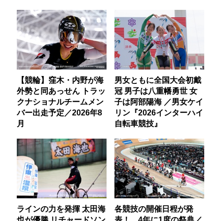
【競輪】窪木・内野が海
男女ともに全国大会初戴
外勢と同あっせん トラッ
冠 男子は八重幡勇世 女
クナショナルチームメン
子は阿部陽海 ／男女ケイ
バー出走予定／2026年8
リン『2026インターハイ
月
自転車競技』
ラインの力を発揮 太田海
各競技の開催日程が発
也が優勝 リチャードソン
表！ 4年に1度の祭典／