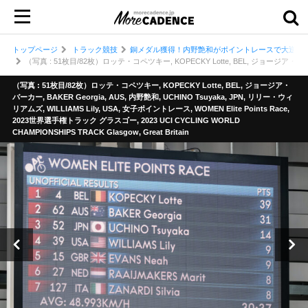
トップページ
トラック競技
銅メダル獲得！内野艶和がポイントレースで大逆転／
（写真 : 51枚目/82枚）ロッテ・コペツキー, KOPECKY Lotte, BEL, ジョージア・バーカー, BA
（写真 : 51枚目/82枚）ロッテ・コペツキー, KOPECKY Lotte, BEL, ジョージア・
バーカー, BAKER Georgia, AUS, 内野艶和, UCHINO Tsuyaka, JPN, リリー・ウィ
リアムズ, WILLIAMS Lily, USA, 女子ポイントレース, WOMEN Elite Points Race,
2023世界選手権トラック グラスゴー, 2023 UCI CYCLING WORLD
CHAMPIONSHIPS TRACK Glasgow, Great Britain