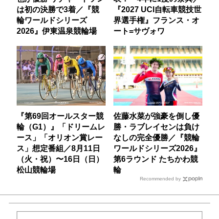
は初の決勝で3着／『競
『2027 UCI自転車競技世
輪ワールドシリーズ
界選手権』フランス・オ
2026』伊東温泉競輪場
ート=サヴォワ
『第69回オールスター競
佐藤水菜が強豪を倒し優
輪（G1）』「ドリームレ
勝・ラブレイセンは負け
ース」「オリオン賞レー
なしの完全優勝／『競輪
ス」想定番組／8月11日
ワールドシリーズ2026』
（火・祝）〜16日（日）
第6ラウンド たちかわ競
松山競輪場
輪
Recommended by