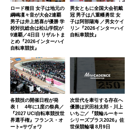
ロード種目 女子は地元の
男女ともに全国大会初戴
綱嶋凜々音が大会2連覇
冠 男子は八重幡勇世 女
男子は井上悠喜が優勝 学
子は阿部陽海 ／男女ケイ
校対抗総合は松山学院が
リン『2026インターハイ
9連覇／4日目 リザルトま
自転車競技』
とめ『2026インターハイ
自転車競技』
各競技の開催日程が発
次世代を牽引する存在へ
表！ 4年に1度の祭典／
優勝は沢田桂太郎・川上
『2027 UCI自転車競技世
いちご／『競輪ルーキー
界選手権』フランス・オ
シリーズプラス2026』佐
ート=サヴォワ
世保競輪場 8月9日