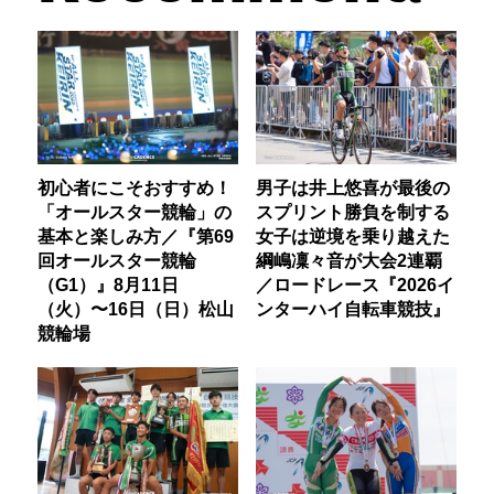
初心者にこそおすすめ！
男子は井上悠喜が最後の
「オールスター競輪」の
スプリント勝負を制する
基本と楽しみ方／『第69
女子は逆境を乗り越えた
回オールスター競輪
綱嶋凜々音が大会2連覇
（G1）』8月11日
／ロードレース『2026イ
（火）〜16日（日）松山
ンターハイ自転車競技』
競輪場