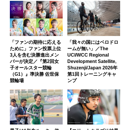
「ファンの期待に応える
「我々の国にはベロドロ
ために」ファン投票上位
ームが無い」／The
3人を含む決勝進出メン
UCI/WCC Regional
バーが決定／『第2回女
Development Satellite,
子オールスター競輪
Shuzenji/Japan 2026年
（G1）』準決勝 佐世保
第1回トレーニングキャ
競輪場
ンプ