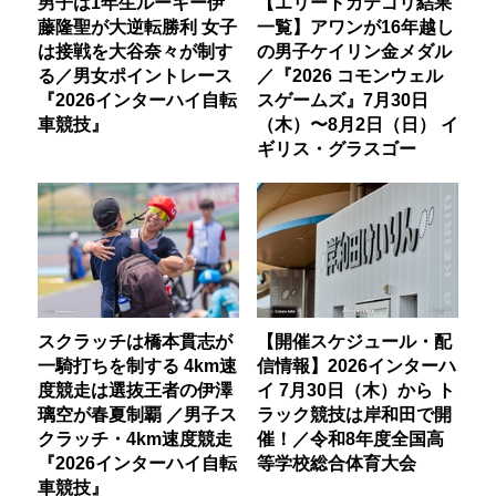
男子は1年生ルーキー伊
【エリートカテゴリ結果
藤隆聖が大逆転勝利 女子
一覧】アワンが16年越し
は接戦を大谷奈々が制す
の男子ケイリン金メダル
る／男女ポイントレース
／『2026 コモンウェル
『2026インターハイ自転
スゲームズ』7月30日
車競技』
（木）〜8月2日（日） イ
ギリス・グラスゴー
スクラッチは橋本貫志が
【開催スケジュール・配
一騎打ちを制する 4km速
信情報】2026インターハ
度競走は選抜王者の伊澤
イ 7月30日（木）から ト
璃空が春夏制覇 ／男子ス
ラック競技は岸和田で開
クラッチ・4km速度競走
催！／令和8年度全国高
『2026インターハイ自転
等学校総合体育大会
車競技』