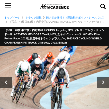
トップページ
トラック競技
銅メダル獲得！内野艶和がポイントレースで大逆転／
（写真 : 48枚目/82枚）内野艶和, UCHINO Tsuyaka, JPN, ヤレリ・アセヴェド メンドーサ, A
（写真 : 48枚目/82枚）内野艶和, UCHINO Tsuyaka, JPN, ヤレリ・アセヴェド メン
ドーサ, ACEVEDO MENDOZA Yareli, MEX, 女子ポイントレース, WOMEN Elite
Points Race, 2023世界選手権トラック グラスゴー, 2023 UCI CYCLING WORLD
CHAMPIONSHIPS TRACK Glasgow, Great Britain