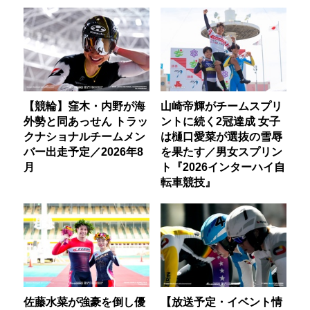
【競輪】窪木・内野が海
山崎帝輝がチームスプリ
外勢と同あっせん トラッ
ントに続く2冠達成 女子
クナショナルチームメン
は樋口愛菜が選抜の雪辱
バー出走予定／2026年8
を果たす／男女スプリン
月
ト『2026インターハイ自
転車競技』
佐藤水菜が強豪を倒し優
【放送予定・イベント情