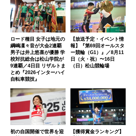
ロード種目 女子は地元の
【放送予定・イベント情
綱嶋凜々音が大会2連覇
報】『第69回オールスタ
男子は井上悠喜が優勝 学
ー競輪（G1）』／8月11
校対抗総合は松山学院が
日（火・祝）〜16日
9連覇／4日目 リザルトま
（日）松山競輪場
とめ『2026インターハイ
自転車競技』
初の自国開催で世界を迎
【獲得賞金ランキング】