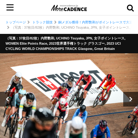
トップページ
トラック競技
銅メダル獲得！内野艶和がポイントレースで大逆転／
（写真 : 37枚目/82枚）内野艶和, UCHINO Tsuyaka, JPN, 女子ポイントレース, WOMEN El
（写真 : 37枚目/82枚）内野艶和, UCHINO Tsuyaka, JPN, 女子ポイントレース,
WOMEN Elite Points Race, 2023世界選手権トラック グラスゴー, 2023 UCI
CYCLING WORLD CHAMPIONSHIPS TRACK Glasgow, Great Britain