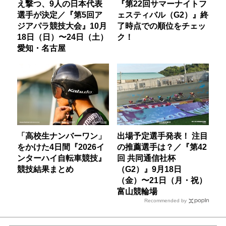
え撃つ、9人の日本代表
『第22回サマーナイトフ
選手が決定／『第5回ア
ェスティバル（G2）』終
ジアパラ競技大会』10月
了時点での順位をチェッ
18日（日）〜24日（土）
ク！
愛知・名古屋
「高校生ナンバーワン」
出場予定選手発表！ 注目
をかけた4日間『2026イ
の推薦選手は？／『第42
ンターハイ自転車競技』
回 共同通信社杯
競技結果まとめ
（G2）』9月18日
（金）〜21日（月・祝）
富山競輪場
Recommended by