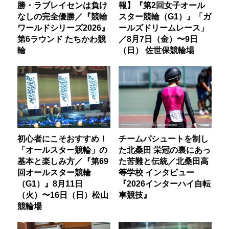
勝・ラブレイセンは負け
報】『第2回女子オール
なしの完全優勝／『競輪
スター競輪（G1）』「ガ
ワールドシリーズ2026』
ールズドリームレース」
第6ラウンド たちかわ競
／8月7日（金）〜9日
輪
（日） 佐世保競輪場
初心者にこそおすすめ！
チームパシュートを制し
「オールスター競輪」の
た北桑田 栄冠の裏にあっ
基本と楽しみ方／『第69
た苦難と伝統／北桑田高
回オールスター競輪
等学校 インタビュー
（G1）』8月11日
『2026インターハイ自転
（火）〜16日（日）松山
車競技』
競輪場