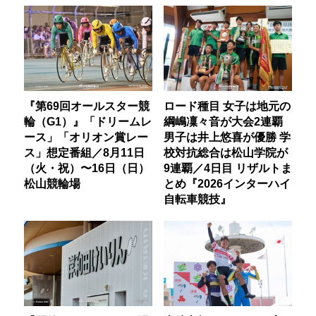
『第69回オールスター競
ロード種目 女子は地元の
輪（G1）』「ドリームレ
綱嶋凜々音が大会2連覇
ース」「オリオン賞レー
男子は井上悠喜が優勝 学
ス」想定番組／8月11日
校対抗総合は松山学院が
（火・祝）〜16日（日）
9連覇／4日目 リザルトま
松山競輪場
とめ『2026インターハイ
自転車競技』