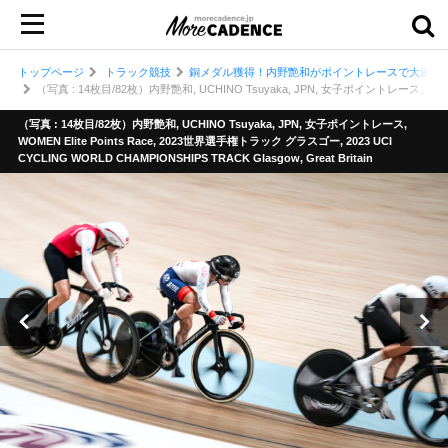
トップページ
トラック競技
銅メダル獲得！内野艶和がポイントレースで大逆転／
（写真 : 14枚目/82枚）内野艶和, UCHINO Tsuyaka, JPN, 女子ポイントレース, WOMEN El
（写真 : 14枚目/82枚）内野艶和, UCHINO Tsuyaka, JPN, 女子ポイントレース,
WOMEN Elite Points Race, 2023世界選手権トラック グラスゴー, 2023 UCI
CYCLING WORLD CHAMPIONSHIPS TRACK Glasgow, Great Britain