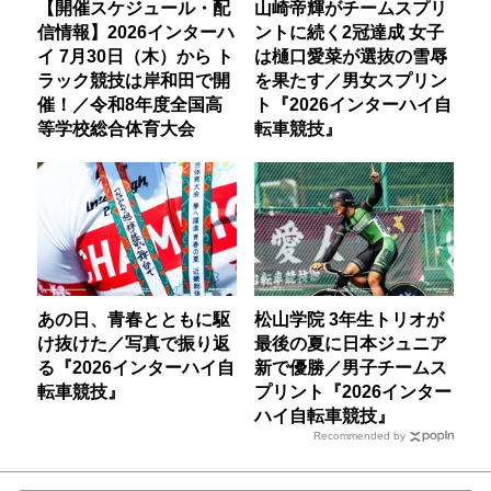
【開催スケジュール・配
山崎帝輝がチームスプリ
信情報】2026インターハ
ントに続く2冠達成 女子
イ 7月30日（木）から ト
は樋口愛菜が選抜の雪辱
ラック競技は岸和田で開
を果たす／男女スプリン
催！／令和8年度全国高
ト『2026インターハイ自
等学校総合体育大会
転車競技』
あの日、青春とともに駆
松山学院 3年生トリオが
け抜けた／写真で振り返
最後の夏に日本ジュニア
る『2026インターハイ自
新で優勝／男子チームス
転車競技』
プリント『2026インター
ハイ自転車競技』
Recommended by