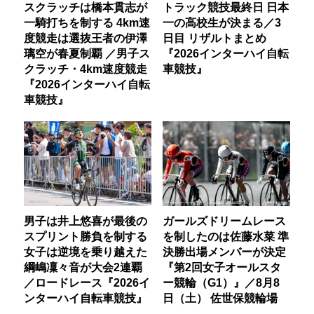
スクラッチは橋本貫志が
トラック競技最終日 日本
一騎打ちを制する 4km速
一の高校生が決まる／3
度競走は選抜王者の伊澤
日目 リザルトまとめ
璃空が春夏制覇 ／男子ス
『2026インターハイ自転
クラッチ・4km速度競走
車競技』
『2026インターハイ自転
車競技』
男子は井上悠喜が最後の
ガールズドリームレース
スプリント勝負を制する
を制したのは佐藤水菜 準
女子は逆境を乗り越えた
決勝出場メンバーが決定
綱嶋凜々音が大会2連覇
『第2回女子オールスタ
／ロードレース『2026イ
ー競輪（G1）』／8月8
ンターハイ自転車競技』
日（土） 佐世保競輪場