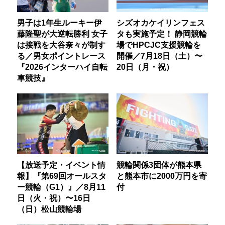
男子は1年生ルーキー伊
シズオカケイリンフェス
藤隆聖が大逆転勝利 女子
タも実施予定！ 静岡競輪
は接戦を大谷奈々が制す
場でHPCJC支援競輪を
る／男女ポイントレース
開催／7月18日（土）〜
『2026インターハイ自転
20日（月・祝）
車競技』
【放送予定・イベント情
競輪関係3団体が熊本県
報】『第69回オールスタ
と熊本市に2000万円を寄
ー競輪（G1）』／8月11
付
日（火・祝）〜16日
（日）松山競輪場