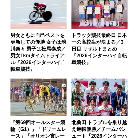
男女ともに自己ベストを
トラック競技最終日 日本
更新しての優勝 女子は池
一の高校生が決まる／3
川楽々 男子は松尾泰成／
日目 リザルトまとめ
男女1kmタイムトライア
『2026インターハイ自転
ル『2026インターハイ自
車競技』
転車競技』
『第69回オールスター競
北桑田 トラブルを乗り越
輪（G1）』「ドリームレ
え逆転優勝／チームパシ
ース」「オリオン賞レー
ュート『2026インターハ