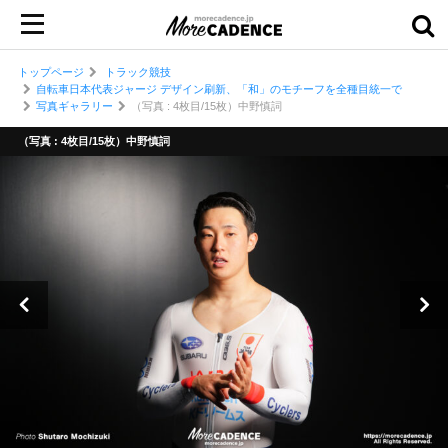
トップページ
トラック競技
自転車日本代表ジャージ デザイン刷新、「和」のモチーフを全種目統一で
写真ギャラリー
（写真 : 4枚目/15枚）中野慎詞
（写真 : 4枚目/15枚）中野慎詞