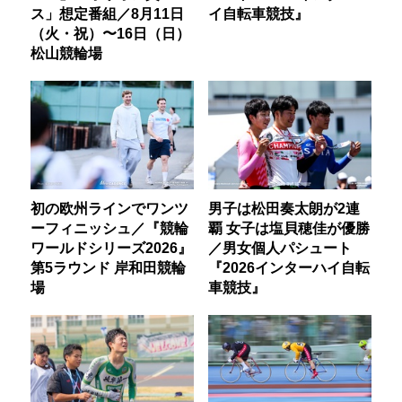
ス」想定番組／8月11日
イ自転車競技』
（火・祝）〜16日（日）
松山競輪場
初の欧州ラインでワンツ
男子は松田奏太朗が2連
ーフィニッシュ／『競輪
覇 女子は塩貝穂佳が優勝
ワールドシリーズ2026』
／男女個人パシュート
第5ラウンド 岸和田競輪
『2026インターハイ自転
場
車競技』