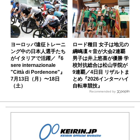
ヨーロッパ遠征トレーニ
ロード種目 女子は地元の
ング中の日本人選手たち
綱嶋凜々音が大会2連覇
がイタリアで活躍／『6
男子は井上悠喜が優勝 学
sere internazionale
校対抗総合は松山学院が
"Città di Pordenone"』
9連覇／4日目 リザルトま
7月13日（月）〜18日
とめ『2026インターハイ
（土）
自転車競技』
Recommended by