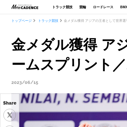
トラック競技
競輪
ロードレース
BM
トップページ
トラック競技
金メダル獲得 アジアの王者として世界選
金メダル獲得 ア
ームスプリント／
2023/06/15
Share