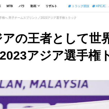
X
MTB
パラ
動画
リザルト
トラック競技
HPCJC
手権へ 男子チームスプリント／2023アジア選手権トラック
ジアの王者として世
2023アジア選手権