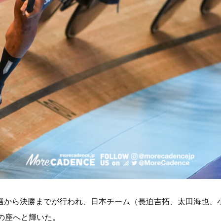
予選から決勝までが行われ、日本チーム（長迫吉拓、太田海也、
プの座へと輝いた。