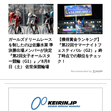
ガールズドリームレース
【獲得賞金ランキング】
を制したのは佐藤水菜 準
『第22回サマーナイトフ
決勝出場メンバーが決定
ェスティバル（G2）』終
『第2回女子オールスタ
了時点での順位をチェッ
ー競輪（G1）』／8月8
ク！
日（土） 佐世保競輪場
Recommended by