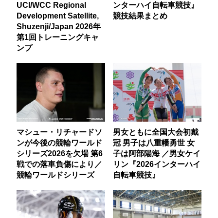
UCI/WCC Regional
ンターハイ自転車競技』
Development Satellite,
競技結果まとめ
Shuzenji/Japan 2026年
第1回トレーニングキャ
ンプ
マシュー・リチャードソ
男女ともに全国大会初戴
ンが今後の競輪ワールド
冠 男子は八重幡勇世 女
シリーズ2026を欠場 第6
子は阿部陽海 ／男女ケイ
戦での落車負傷により／
リン『2026インターハイ
競輪ワールドシリーズ
自転車競技』