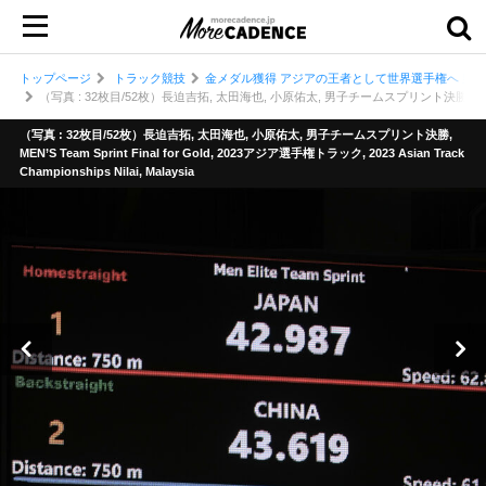
トップページ
トラック競技
金メダル獲得 アジアの王者として世界選手権へ 男子
（写真 : 32枚目/52枚）長迫吉拓, 太田海也, 小原佑太, 男子チームスプリント決勝, MEN’S Team Spri
（写真 : 32枚目/52枚）長迫吉拓, 太田海也, 小原佑太, 男子チームスプリント決勝,
MEN’S Team Sprint Final for Gold, 2023アジア選手権トラック, 2023 Asian Track
Championships Nilai, Malaysia