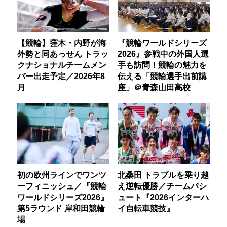
【競輪】窪木・内野が海
『競輪ワールドシリーズ
外勢と同あっせん トラッ
2026』参戦中の外国人選
クナショナルチームメン
手も訪問！競輪の魅力を
バー出走予定／2026年8
伝える「競輪選手出前講
月
座」＠青森山田高校
初の欧州ラインでワンツ
北桑田 トラブルを乗り越
ーフィニッシュ／『競輪
え逆転優勝／チームパシ
ワールドシリーズ2026』
ュート『2026インターハ
第5ラウンド 岸和田競輪
イ自転車競技』
場