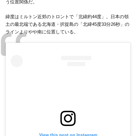
う位置関係だ。
緯度はミルトン近郊のトロントで「北緯約44度」。日本の領
土の最北端である北海道・択捉島の「北緯45度33分26秒」の
ラインよりやや南に位置している。
View this post on Instagram