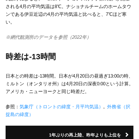
される4月の平均気温は8℃。ナショナルチームのホームタウ
ンである伊豆近辺の4月の平均気温と比べると、7℃ほど寒
い。
※網代観測所のデータを参照（2022年）
時差は-13時間
日本との時差は-13時間。日本が4月20日の昼過ぎ13:00の時、
ミルトン（オンタリオ州）は4月20日の深夜0:00という計算。
アメリカ・ニューヨークと同じ時差だ。
参照：
気象庁（トロントの緯度・月平均気温）
,
外務省（択
捉島の緯度）
1年ぶりの再上陸、昨年よりも上位を