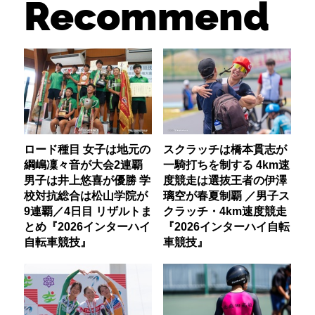
Recommend
ロード種目 女子は地元の
スクラッチは橋本貫志が
綱嶋凜々音が大会2連覇
一騎打ちを制する 4km速
男子は井上悠喜が優勝 学
度競走は選抜王者の伊澤
校対抗総合は松山学院が
璃空が春夏制覇 ／男子ス
9連覇／4日目 リザルトま
クラッチ・4km速度競走
とめ『2026インターハイ
『2026インターハイ自転
自転車競技』
車競技』