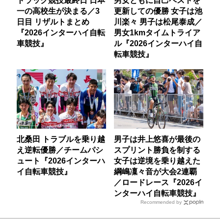
一の高校生が決まる／3
更新しての優勝 女子は池
日目 リザルトまとめ
川楽々 男子は松尾泰成／
『2026インターハイ自転
男女1kmタイムトライア
車競技』
ル『2026インターハイ自
転車競技』
北桑田 トラブルを乗り越
男子は井上悠喜が最後の
え逆転優勝／チームパシ
スプリント勝負を制する
ュート『2026インターハ
女子は逆境を乗り越えた
イ自転車競技』
綱嶋凜々音が大会2連覇
／ロードレース『2026イ
ンターハイ自転車競技』
Recommended by