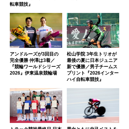
転車競技』
アンドルーズが3回目の
松山学院 3年生トリオが
完全優勝 仲澤は3着／
最後の夏に日本ジュニア
『競輪ワールドシリーズ
新で優勝／男子チームス
2026』伊東温泉競輪場
プリント『2026インター
ハイ自転車競技』
トラック競技最終日 日本
男女ともに自己ベストを