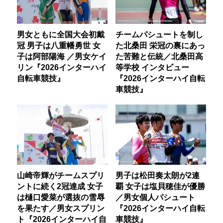
男女ともに全国大会初戴
チームパシュートを制し
冠 男子は八重幡勇世 女
た北桑田 栄冠の裏にあっ
子は阿部陽海 ／男女ケイ
た苦難と伝統／北桑田高
リン『2026インターハイ
等学校 インタビュー
自転車競技』
『2026インターハイ自転
車競技』
山崎帝輝がチームスプリ
男子は松田奏太朗が2連
ントに続く2冠達成 女子
覇 女子は塩貝穂佳が優勝
は樋口愛菜が選抜の雪辱
／男女個人パシュート
を果たす／男女スプリン
『2026インターハイ自転
ト『2026インターハイ自
車競技』