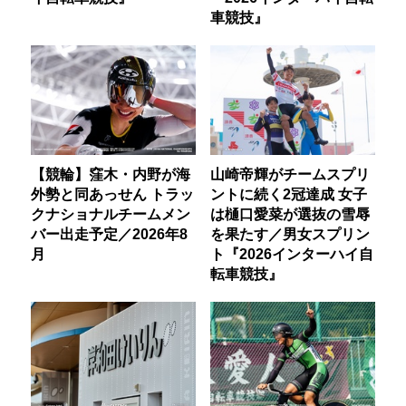
車競技』
【競輪】窪木・内野が海
山崎帝輝がチームスプリ
外勢と同あっせん トラッ
ントに続く2冠達成 女子
クナショナルチームメン
は樋口愛菜が選抜の雪辱
バー出走予定／2026年8
を果たす／男女スプリン
月
ト『2026インターハイ自
転車競技』