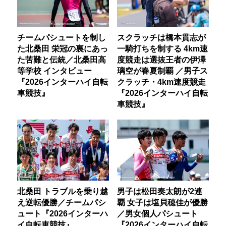
チームパシュートを制し
スクラッチは橋本貫志が
た北桑田 栄冠の裏にあっ
一騎打ちを制する 4km速
た苦難と伝統／北桑田高
度競走は選抜王者の伊澤
等学校 インタビュー
璃空が春夏制覇 ／男子ス
『2026インターハイ自転
クラッチ・4km速度競走
車競技』
『2026インターハイ自転
車競技』
北桑田 トラブルを乗り越
男子は松田奏太朗が2連
え逆転優勝／チームパシ
覇 女子は塩貝穂佳が優勝
ュート『2026インターハ
／男女個人パシュート
イ自転車競技』
『2026インターハイ自転