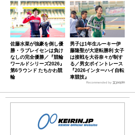
佐藤水菜が強豪を倒し優
男子は1年生ルーキー伊
勝・ラブレイセンは負け
藤隆聖が大逆転勝利 女子
なしの完全優勝／『競輪
は接戦を大谷奈々が制す
ワールドシリーズ2026』
る／男女ポイントレース
第6ラウンド たちかわ競
『2026インターハイ自転
輪
車競技』
Recommended by