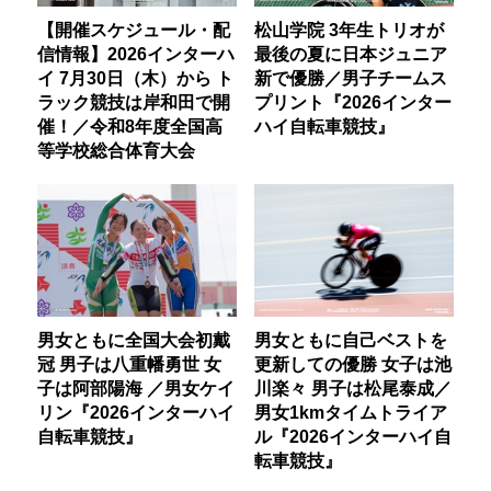
【開催スケジュール・配
松山学院 3年生トリオが
信情報】2026インターハ
最後の夏に日本ジュニア
イ 7月30日（木）から ト
新で優勝／男子チームス
ラック競技は岸和田で開
プリント『2026インター
催！／令和8年度全国高
ハイ自転車競技』
等学校総合体育大会
男女ともに全国大会初戴
男女ともに自己ベストを
冠 男子は八重幡勇世 女
更新しての優勝 女子は池
子は阿部陽海 ／男女ケイ
川楽々 男子は松尾泰成／
リン『2026インターハイ
男女1kmタイムトライア
自転車競技』
ル『2026インターハイ自
転車競技』