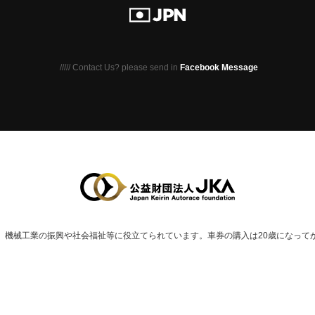
///// Contact Us? please send in
Facebook Message
、
機械⼯業の振興や社会福祉等に役⽴てられています。
車券の購入は20歳になって