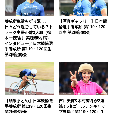
養成所生活も折り返し、
【写真ギャラリー】日本競
日々どう過ごしている？ト
輪選手養成所 第119・120
ラック中長距離3人組（窪
回生 第2回記録会
木一茂/吉川美穂/新村穣）
インタビュー／日本競輪選
手養成所 第119・120回生
第2回記録会
【結果まとめ】日本競輪選
吉川美穂&木村皆斗が2連
手養成所 第119・120回生
続！6名ゴールデンキャッ
第2回記録会
プ獲得／第119・120回生