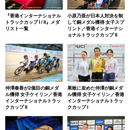
『香港インターナショナル
小原乃亜が日本人対決を制
トラックカップ I / II』メダ
して銅メダル獲得 女子スプ
リスト一覧
リント／香港インターナシ
ョナルトラックカップ II
仲澤春香が2個目の銅メダ
果敢に攻めた仲澤が銅メダ
ル獲得 女子ケイリン／香港
ル獲得 女子ケイリン／香港
インターナショナルトラッ
インターナショナルトラッ
クカップ II
クカップ I