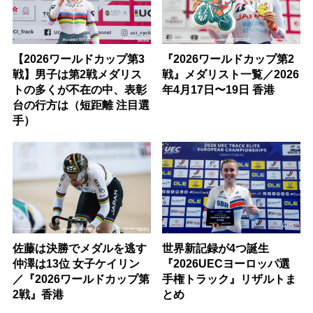
【2026ワールドカップ第3
『2026ワールドカップ第2
戦】男子は第2戦メダリス
戦』メダリスト一覧／2026
トの多くが不在の中、表彰
年4月17日〜19日 香港
台の行方は（短距離 注目選
手）
佐藤は決勝でメダルを逃す
世界新記録が4つ誕生
仲澤は13位 女子ケイリン
『2026UECヨーロッパ選
／『2026ワールドカップ第
手権トラック』リザルトま
2戦』香港
とめ