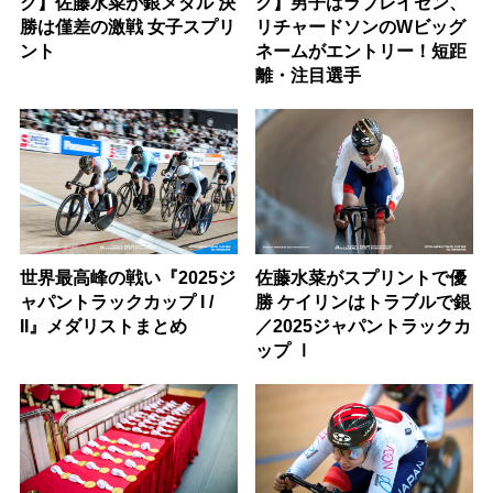
ク】佐藤水菜が銀メダル 決
ク】男子はラブレイセン、
勝は僅差の激戦 女子スプリ
リチャードソンのWビッグ
ント
ネームがエントリー！短距
離・注目選手
世界最高峰の戦い『2025ジ
佐藤水菜がスプリントで優
ャパントラックカップ I /
勝 ケイリンはトラブルで銀
II』メダリストまとめ
／2025ジャパントラックカ
ップ Ⅰ