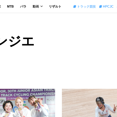
X
MTB
パラ
動画
リザルト
トラック競技
HPCJC
ンジエ