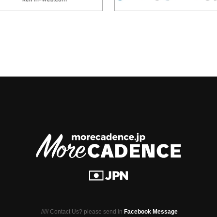
///// Contact Us? please send in
Facebook Message