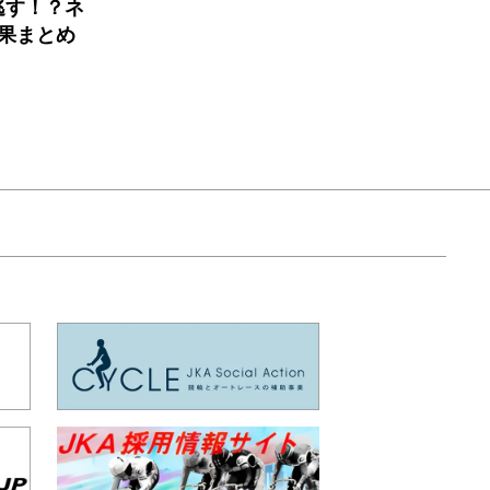
逃す！？ネ
果まとめ