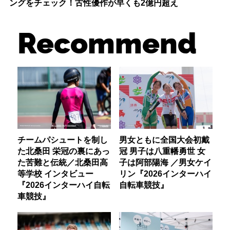
ングをチェック！古性優作が早くも2億円超え
Recommend
チームパシュートを制し
男女ともに全国大会初戴
た北桑田 栄冠の裏にあっ
冠 男子は八重幡勇世 女
た苦難と伝統／北桑田高
子は阿部陽海 ／男女ケイ
等学校 インタビュー
リン『2026インターハイ
『2026インターハイ自転
自転車競技』
車競技』