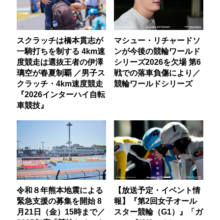
スクラッチは橋本貫志が
マシュー・リチャードソ
一騎打ちを制する 4km速
ンが今後の競輪ワールド
度競走は選抜王者の伊澤
シリーズ2026を欠場 第6
璃空が春夏制覇 ／男子ス
戦での落車負傷により／
クラッチ・4km速度競走
競輪ワールドシリーズ
『2026インターハイ自転
車競技』
令和８年熊本地震による
【放送予定・イベント情
緊急支援の募集を開始 8
報】『第2回女子オール
月21日（金）15時まで／
スター競輪（G1）』「ガ