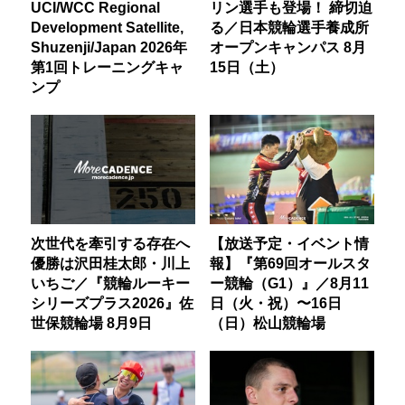
UCI/WCC Regional
リン選手も登場！ 締切迫
Development Satellite,
る／日本競輪選手養成所
Shuzenji/Japan 2026年
オープンキャンパス 8月
第1回トレーニングキャ
15日（土）
ンプ
次世代を牽引する存在へ
【放送予定・イベント情
優勝は沢田桂太郎・川上
報】『第69回オールスタ
いちご／『競輪ルーキー
ー競輪（G1）』／8月11
シリーズプラス2026』佐
日（火・祝）〜16日
世保競輪場 8月9日
（日）松山競輪場