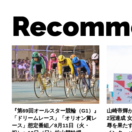
Recomm
『第69回オールスター競輪（G1）』
山崎帝輝
「ドリームレース」「オリオン賞レ
2冠達成 
ース」想定番組／8月11日（火・
辱を果たす