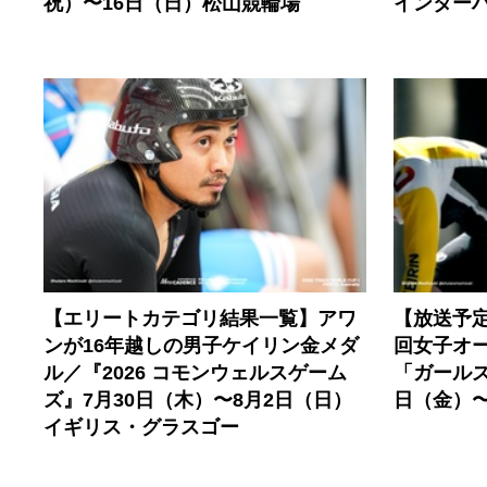
祝）〜16日（日）松山競輪場
インター
【エリートカテゴリ結果一覧】アワ
【放送予
ンが16年越しの男子ケイリン金メダ
回女子オ
ル／『2026 コモンウェルスゲーム
「ガールズ
ズ』7月30日（木）〜8月2日（日）
日（金）〜
イギリス・グラスゴー