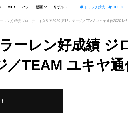
X
MTB
パラ
動画
リザルト
トラック競技
HPCJC
レン好成績 ジロ・デ・イタリア2020 第16ステージ／TEAM ユキヤ通信2020 №5
ラーレン好成績 ジ
ジ／TEAM ユキヤ通信
イト