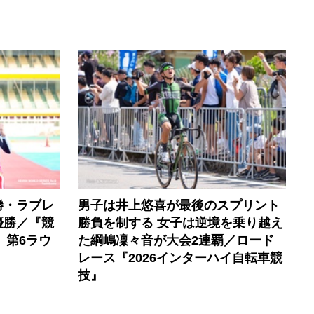
勝・ラブレ
男子は井上悠喜が最後のスプリント
優勝／『競
勝負を制する 女子は逆境を乗り越え
』第6ラウ
た綱嶋凜々音が大会2連覇／ロード
レース『2026インターハイ自転車競
技』