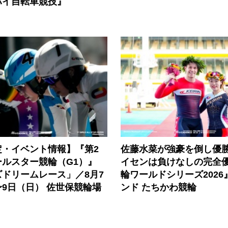
ハイ自転車競技』
定・イベント情報】『第2
佐藤水菜が強豪を倒し優
ールスター競輪（G1）』
イセンは負けなしの完全
ドリームレース」／8月7
輪ワールドシリーズ2026
9日（日） 佐世保競輪場
ンド たちかわ競輪