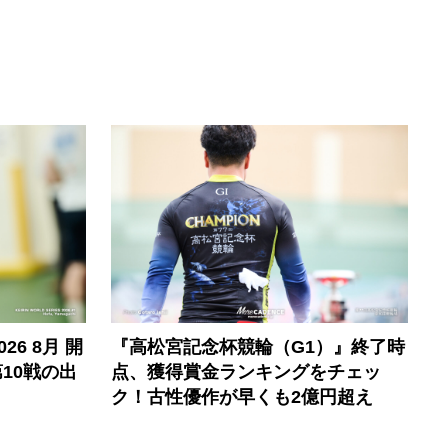
6 8月 開
『高松宮記念杯競輪（G1）』終了時
10戦の出
点、獲得賞金ランキングをチェッ
ク！古性優作が早くも2億円超え