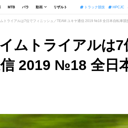
X
MTB
パラ
動画
リザルト
トラック競技
HPCJC
トライアルは7位でフィニッシュ／TEAM ユキヤ通信 2019 №18 全日本自転車
イムトライアルは7
信 2019 №18 