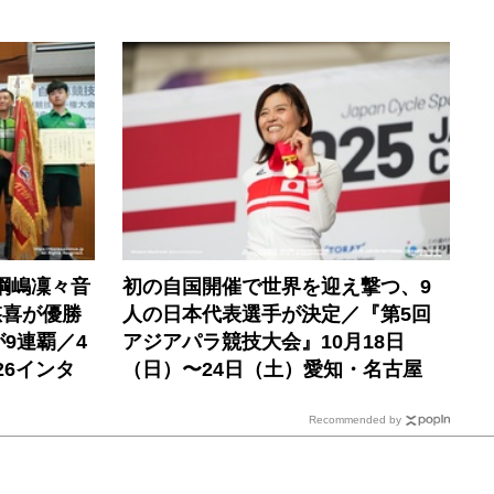
綱嶋凜々音
初の自国開催で世界を迎え撃つ、9
悠喜が優勝
人の日本代表選手が決定／『第5回
9連覇／4
アジアパラ競技大会』10月18日
26インタ
（日）〜24日（土）愛知・名古屋
Recommended by