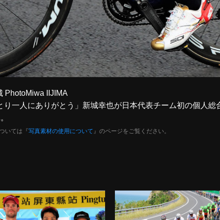
oMiwa IIJIMA
ーひとり一人にありがとう」新城幸也が日本代表チーム初の個人総合
真。
ついては『
写真素材の使用について
』のページをご覧ください。