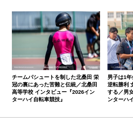
チームパシュートを制した北桑田 栄
男子は1
冠の裏にあった苦難と伝統／北桑田
逆転勝利
高等学校 インタビュー『2026イン
する／男女
ターハイ自転車競技』
ンターハ