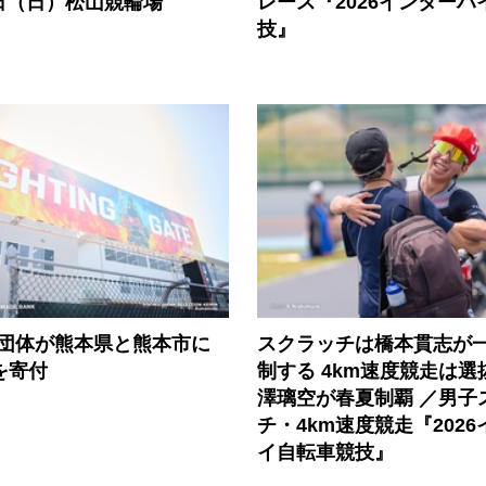
日（日）松山競輪場
レース『2026インターハ
技』
3団体が熊本県と熊本市に
スクラッチは橋本貫志が
円を寄付
制する 4km速度競走は
澤璃空が春夏制覇 ／男子
チ・4km速度競走『202
イ自転車競技』