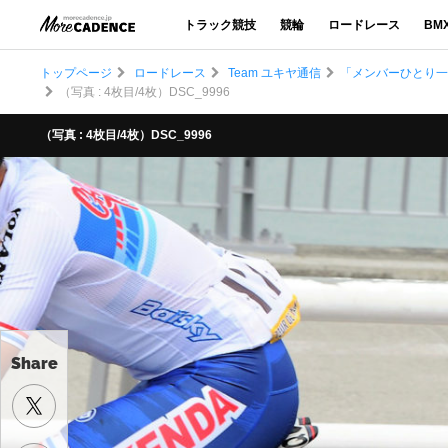
トラック競技
競輪
ロードレース
BM
トップページ
ロードレース
Team ユキヤ通信
「メンバーひとり一
（写真 : 4枚目/4枚）DSC_9996
（写真 : 4枚目/4枚）DSC_9996
Share