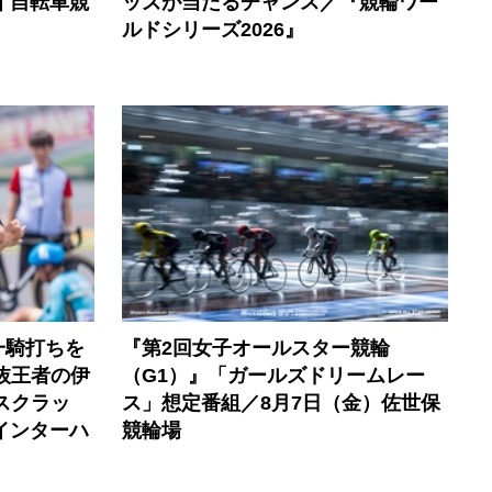
イ自転車競
ッズが当たるチャンス／『競輪ワー
ルドシリーズ2026』
一騎打ちを
『第2回女子オールスター競輪
選抜王者の伊
（G1）』「ガールズドリームレー
スクラッ
ス」想定番組／8月7日（金）佐世保
6インターハ
競輪場