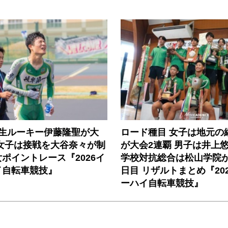
年生ルーキー伊藤隆聖が大
ロード種目 女子は地元の
 女子は接戦を大谷奈々が制
が大会2連覇 男子は井上
ポイントレース『2026イ
学校対抗総合は松山学院が
イ自転車競技』
日目 リザルトまとめ『20
ーハイ自転車競技』