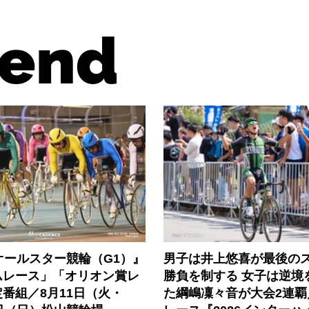
end
オールスター競輪（G1）』
男子は井上悠喜が最後の
ムレース」「オリオン賞レ
勝負を制する 女子は逆境
番組／8月11日（火・
た綱嶋凜々音が大会2連覇