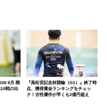
6 8月 開
『高松宮記念杯競輪（G1）』終了時
10戦の出
点、獲得賞金ランキングをチェッ
ク！古性優作が早くも2億円超え