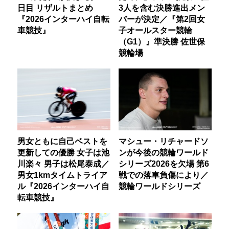
日目 リザルトまとめ
3人を含む決勝進出メン
『2026インターハイ自転
バーが決定／『第2回女
車競技』
子オールスター競輪
（G1）』準決勝 佐世保
競輪場
男女ともに自己ベストを
マシュー・リチャードソ
更新しての優勝 女子は池
ンが今後の競輪ワールド
川楽々 男子は松尾泰成／
シリーズ2026を欠場 第6
男女1kmタイムトライア
戦での落車負傷により／
ル『2026インターハイ自
競輪ワールドシリーズ
転車競技』