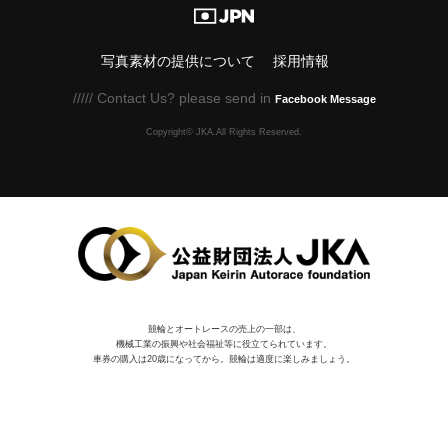
写真素材の提供について
採用情報
///// Contact Us? please send in
Facebook Message
Copyright© JKA.All Rights Reserved.
競輪とオートレースの売上の一部は、
機械⼯業の振興や社会福祉等に役⽴てられています。
車券の購入は20歳になってから。競輪は適度に楽しみましょう。