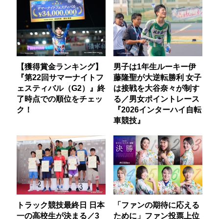
【獲得賞金ランキング】
男子は1年生ルーキー伊
『第22回サマーナイトフ
藤隆聖が大逆転勝利 女子
ェスティバル（G2）』終
は接戦を大谷奈々が制す
了時点での順位をチェッ
る／男女ポイントレース
ク！
『2026インターハイ自転
車競技』
トラック競技最終日 日本
「ファンの期待に応える
一の高校生が決まる／3
ために」ファン投票上位