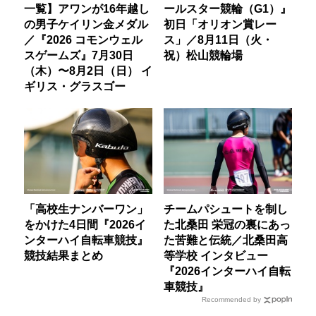
一覧】アワンが16年越し
ールスター競輪（G1）』
の男子ケイリン金メダル
初日「オリオン賞レー
／『2026 コモンウェル
ス」／8月11日（火・
スゲームズ』7月30日
祝）松山競輪場
（木）〜8月2日（日） イ
ギリス・グラスゴー
「高校生ナンバーワン」
チームパシュートを制し
をかけた4日間『2026イ
た北桑田 栄冠の裏にあっ
ンターハイ自転車競技』
た苦難と伝統／北桑田高
競技結果まとめ
等学校 インタビュー
『2026インターハイ自転
車競技』
Recommended by