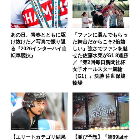
あの日、青春とともに駆
「ファンに選んでもらっ
け抜けた／写真で振り返
た舞台だからこそ2倍嬉
る『2026インターハイ自
しい」強さでファンを魅
転車競技』
せた佐藤水菜がG1 8連勝
／『第2回毎日新聞社杯
女子オールスター競輪
（G1）』決勝 佐世保競
輪場
【エリートカテゴリ結果
【並び予想】『第69回オ