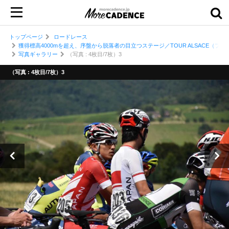
トップページ
ロードレース
獲得標高4000mを超え、序盤から脱落者の目立つステージ／TOUR ALSACE（フ
写真ギャラリー
（写真 : 4枚目/7枚）3
（写真 : 4枚目/7枚）3