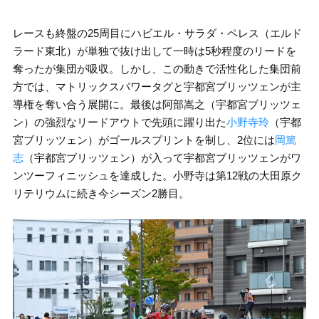
レースも終盤の25周目にハビエル・サラダ・ペレス（エルド
ラード東北）が単独で抜け出して一時は5秒程度のリードを
奪ったが集団が吸収。しかし、この動きで活性化した集団前
方では、マトリックスパワータグと宇都宮ブリッツェンが主
導権を奪い合う展開に。最後は阿部嵩之（宇都宮ブリッツェ
ン）の強烈なリードアウトで先頭に躍り出た
小野寺玲
（宇都
宮ブリッツェン）がゴールスプリントを制し、2位には
岡篤
志
（宇都宮ブリッツェン）が入って宇都宮ブリッツェンがワ
ンツーフィニッシュを達成した。小野寺は第12戦の大田原ク
リテリウムに続き今シーズン2勝目。