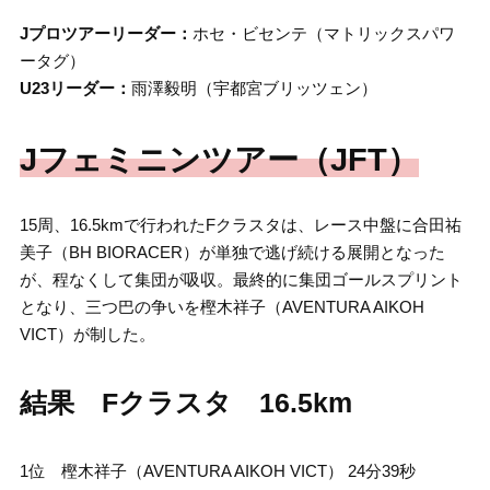
Jプロツアーリーダー：
ホセ・ビセンテ（マトリックスパワ
ータグ）
U23リーダー：
雨澤毅明（宇都宮ブリッツェン）
Jフェミニンツアー（JFT）
15周、16.5kmで行われたFクラスタは、レース中盤に合田祐
美子（BH BIORACER）が単独で逃げ続ける展開となった
が、程なくして集団が吸収。最終的に集団ゴールスプリント
となり、三つ巴の争いを樫木祥子（AVENTURA AIKOH
VICT）が制した。
結果 Fクラスタ 16.5km
1位 樫木祥子（AVENTURA AIKOH VICT） 24分39秒