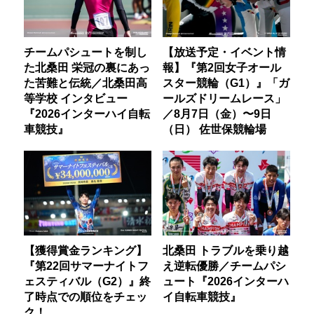
チームパシュートを制し
【放送予定・イベント情
た北桑田 栄冠の裏にあっ
報】『第2回女子オール
た苦難と伝統／北桑田高
スター競輪（G1）』「ガ
等学校 インタビュー
ールズドリームレース」
『2026インターハイ自転
／8月7日（金）〜9日
車競技』
（日） 佐世保競輪場
【獲得賞金ランキング】
北桑田 トラブルを乗り越
『第22回サマーナイトフ
え逆転優勝／チームパシ
ェスティバル（G2）』終
ュート『2026インターハ
了時点での順位をチェッ
イ自転車競技』
ク！