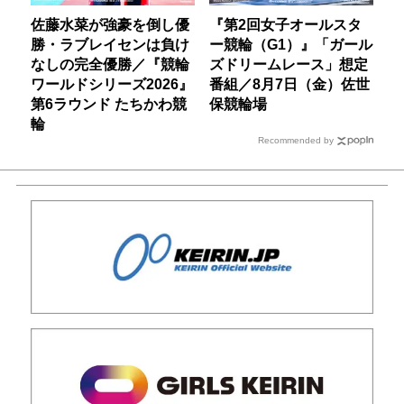
佐藤水菜が強豪を倒し優
『第2回女子オールスタ
勝・ラブレイセンは負け
ー競輪（G1）』「ガール
なしの完全優勝／『競輪
ズドリームレース」想定
ワールドシリーズ2026』
番組／8月7日（金）佐世
第6ラウンド たちかわ競
保競輪場
輪
Recommended by