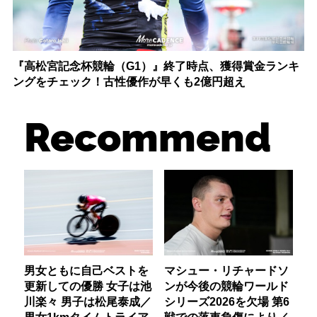
『高松宮記念杯競輪（G1）』終了時点、獲得賞金ランキ
ングをチェック！古性優作が早くも2億円超え
Recommend
男女ともに自己ベストを
マシュー・リチャードソ
更新しての優勝 女子は池
ンが今後の競輪ワールド
川楽々 男子は松尾泰成／
シリーズ2026を欠場 第6
男女1kmタイムトライア
戦での落車負傷により／