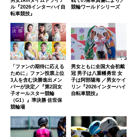
ル『2026インターハイ自
競輪ワールドシリーズ
転車競技』
「ファンの期待に応える
男女ともに全国大会初戴
ために」ファン投票上位
冠 男子は八重幡勇世 女
3人を含む決勝進出メン
子は阿部陽海 ／男女ケイ
バーが決定／『第2回女
リン『2026インターハイ
子オールスター競輪
自転車競技』
（G1）』準決勝 佐世保
競輪場