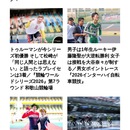
トゥルーマンが今シリー
男子は1年生ルーキー伊
ズ初優勝 そして松崎が
藤隆聖が大逆転勝利 女子
「同じ人間とは思えな
は接戦を大谷奈々が制す
い」と語ったラブレイセ
る／男女ポイントレース
ンは3着／『競輪ワール
『2026インターハイ自転
ドシリーズ2026』第7ラ
車競技』
ウンド 和歌山競輪場