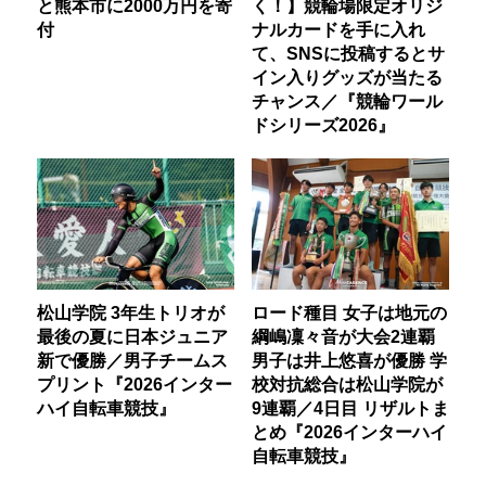
と熊本市に2000万円を寄
く！】競輪場限定オリジ
付
ナルカードを手に入れ
て、SNSに投稿するとサ
イン入りグッズが当たる
チャンス／『競輪ワール
ドシリーズ2026』
松山学院 3年生トリオが
ロード種目 女子は地元の
最後の夏に日本ジュニア
綱嶋凜々音が大会2連覇
新で優勝／男子チームス
男子は井上悠喜が優勝 学
プリント『2026インター
校対抗総合は松山学院が
ハイ自転車競技』
9連覇／4日目 リザルトま
とめ『2026インターハイ
自転車競技』