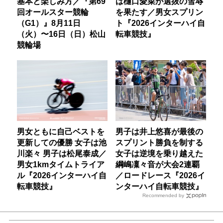
基本と楽しみ方／『第69
は樋口愛菜が選抜の雪辱
回オールスター競輪
を果たす／男女スプリン
（G1）』8月11日
ト『2026インターハイ自
（火）〜16日（日）松山
転車競技』
競輪場
男女ともに自己ベストを
男子は井上悠喜が最後の
更新しての優勝 女子は池
スプリント勝負を制する
川楽々 男子は松尾泰成／
女子は逆境を乗り越えた
男女1kmタイムトライア
綱嶋凜々音が大会2連覇
ル『2026インターハイ自
／ロードレース『2026イ
転車競技』
ンターハイ自転車競技』
Recommended by