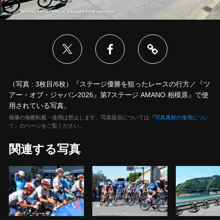
（写真 : 3枚目/6枚）『ステージ優勝を狙ったレースの行方／『ツ
アー・オブ・ジャパン2026』第7ステージ AMANO 相模原』で使
用されている写真。
画像の無断転載・使用は禁止します。写真提供については『
写真素材の使用につい
て
』のページをご覧ください。
関連する写真