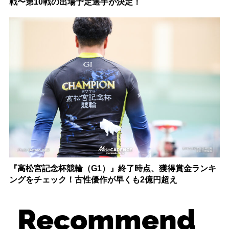
戦〜第10戦の出場予定選手が決定！
『高松宮記念杯競輪（G1）』終了時点、獲得賞金ランキ
ングをチェック！古性優作が早くも2億円超え
Recommend