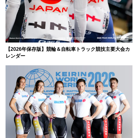
【2026年保存版】競輪＆自転車トラック競技主要大会カ
レンダー