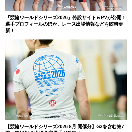
『競輪ワールドシリーズ2026』特設サイト＆PVが公開！
選手プロフィールのほか、レース出場情報などを随時更
新！
【競輪ワールドシリーズ2026 8月 開催分】G3を含む第7