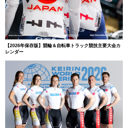
【2026年保存版】競輪＆自転車トラック競技主要大会カ
レンダー