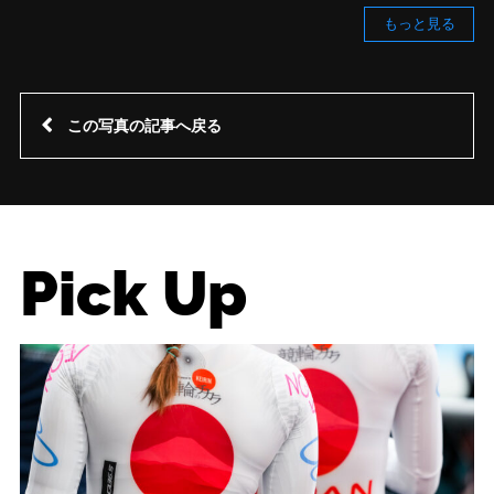
もっと見る
この写真の記事へ戻る
Pick Up