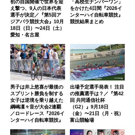
初の自国開催で世界を迎
「高校生ナンバーワン」
え撃つ、9人の日本代表
をかけた4日間『2026イ
選手が決定／『第5回ア
ンターハイ自転車競技』
ジアパラ競技大会』10月
競技結果まとめ
18日（日）〜24日（土）
愛知・名古屋
男子は井上悠喜が最後の
出場予定選手発表！ 注目
スプリント勝負を制する
の推薦選手は？／『第42
女子は逆境を乗り越えた
回 共同通信社杯
綱嶋凜々音が大会2連覇
（G2）』9月18日
／ロードレース『2026イ
（金）〜21日（月・祝）
ンターハイ自転車競技』
富山競輪場