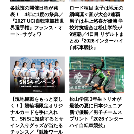
各競技の開催日程が発
ロード種目 女子は地元の
表！ 4年に1度の祭典／
綱嶋凜々音が大会2連覇
『2027 UCI自転車競技世
男子は井上悠喜が優勝 学
界選手権』フランス・オ
校対抗総合は松山学院が
ート=サヴォワ
9連覇／4日目 リザルトま
とめ『2026インターハイ
自転車競技』
【現地観戦をもっと楽し
松山学院 3年生トリオが
く！】競輪場限定オリジ
最後の夏に日本ジュニア
ナルカードを手に入れ
新で優勝／男子チームス
て、SNSに投稿するとサ
プリント『2026インター
イン入りグッズが当たる
ハイ自転車競技』
チャンス／『競輪ワール