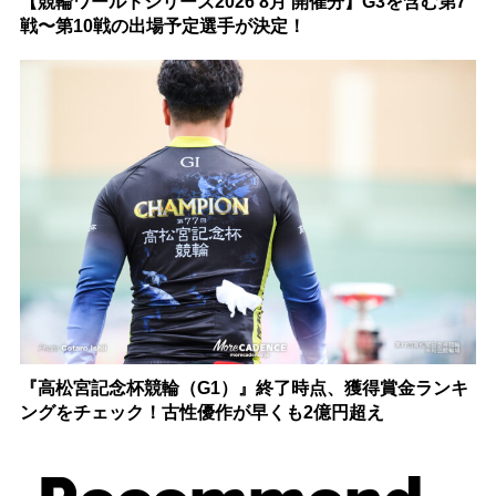
【競輪ワールドシリーズ2026 8月 開催分】G3を含む第7
戦〜第10戦の出場予定選手が決定！
『高松宮記念杯競輪（G1）』終了時点、獲得賞金ランキ
ングをチェック！古性優作が早くも2億円超え