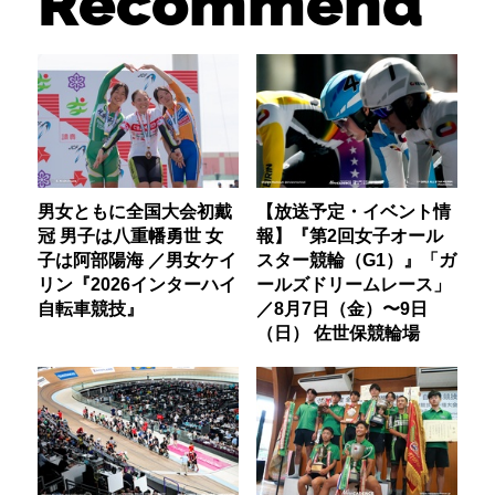
Recommend
男女ともに全国大会初戴
【放送予定・イベント情
冠 男子は八重幡勇世 女
報】『第2回女子オール
子は阿部陽海 ／男女ケイ
スター競輪（G1）』「ガ
リン『2026インターハイ
ールズドリームレース」
自転車競技』
／8月7日（金）〜9日
（日） 佐世保競輪場