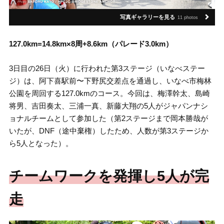
写真ギャラリーを見る
11 photos
127.0km=14.8km×8周+8.6km（パレード3.0km）
3日目の26日（火）に行われた第3ステージ（いなべステー
ジ）は、阿下喜駅前〜下野尻交差点を通過し、いなべ市梅林
公園を周回する127.0kmのコース。今回は、梅澤幹太、島崎
将男、吉田奏太、三浦一真、新藤大翔の5人がジャパンナシ
ョナルチームとして参加した（第2ステージまで岡本勝哉が
いたが、DNF（途中棄権）したため、人数が第3ステージか
ら5人となった）。
チームワークを発揮し5人が完
走