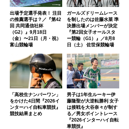
出場予定選手発表！ 注目
ガールズドリームレース
の推薦選手は？／『第42
を制したのは佐藤水菜 準
回 共同通信社杯
決勝出場メンバーが決定
（G2）』9月18日
『第2回女子オールスタ
（金）〜21日（月・祝）
ー競輪（G1）』／8月8
富山競輪場
日（土） 佐世保競輪場
「高校生ナンバーワン」
男子は1年生ルーキー伊
をかけた4日間『2026イ
藤隆聖が大逆転勝利 女子
ンターハイ自転車競技』
は接戦を大谷奈々が制す
競技結果まとめ
る／男女ポイントレース
『2026インターハイ自転
車競技』