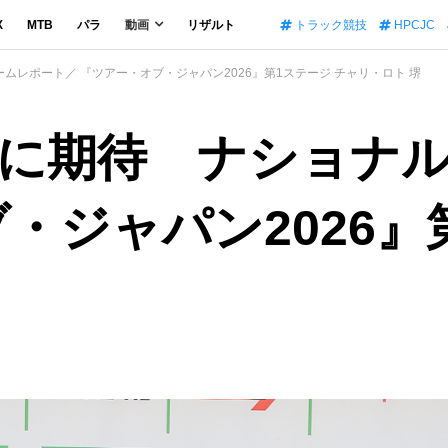
X
MTB
パラ
動画
リザルト
トラック競技
HPCJC
レポート／ 『ツアー・オブ・ジャパン2026』第1ステージ チャリ・ロト 堺
に期待 ナショナ
・ジャパン2026』