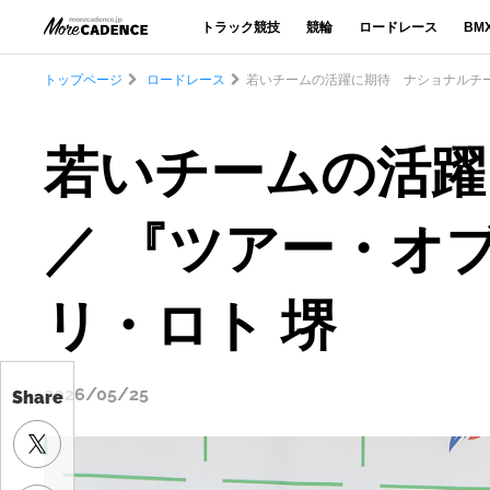
トラック競技
競輪
ロードレース
BM
トップページ
ロードレース
若いチームの活躍に期待 ナショナルチーム
若いチームの活躍
／ 『ツアー・オブ
リ・ロト 堺
2026/05/25
Share