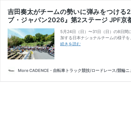
吉田奏太がチームの勢いに弾みをつける2
ブ・ジャパン2026』第2ステージ JPF京
5月24日（日）〜31日（日）の8日
加する日本ナショナルチームの様子を
吉
続きを読む
田
奏
太
が
More CADENCE - 自転車トラック競技/ロードレース/競輪
チ
ー
ム
の
勢
い
に
弾
み
を