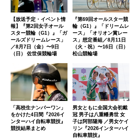
【放送予定・イベント情
『第69回オールスター競
報】『第2回女子オール
輪（G1）』「ドリームレ
スター競輪（G1）』「ガ
ース」「オリオン賞レー
ールズドリームレース」
ス」想定番組／8月11日
／8月7日（金）〜9日
（火・祝）〜16日（日）
（日） 佐世保競輪場
松山競輪場
「高校生ナンバーワン」
男女ともに全国大会初戴
をかけた4日間『2026イ
冠 男子は八重幡勇世 女
ンターハイ自転車競技』
子は阿部陽海 ／男女ケイ
競技結果まとめ
リン『2026インターハイ
自転車競技』