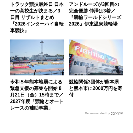
トラック競技最終日 日本
アンドルーズが3回目の
一の高校生が決まる／3
完全優勝 仲澤は3着／
日目 リザルトまとめ
『競輪ワールドシリーズ
『2026インターハイ自転
2026』伊東温泉競輪場
車競技』
令和８年熊本地震による
競輪関係3団体が熊本県
緊急支援の募集を開始 8
と熊本市に2000万円を寄
月21日（金）15時まで／
付
2027年度「競輪とオート
レースの補助事業」
Recommended by