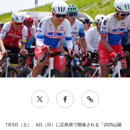
7月5日（土）、6日（日）に広島県で開催される『2025山陽