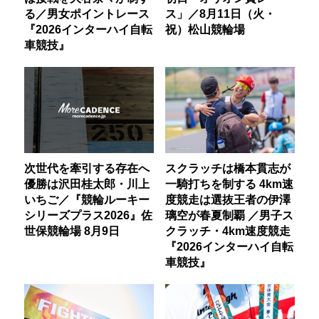
る／男女ポイントレース
ス」／8月11日（火・
『2026インターハイ自転
祝）松山競輪場
車競技』
次世代を牽引する存在へ
スクラッチは橋本貫志が
優勝は沢田桂太郎・川上
一騎打ちを制する 4km速
いちご／『競輪ルーキー
度競走は選抜王者の伊澤
シリーズプラス2026』佐
璃空が春夏制覇 ／男子ス
世保競輪場 8月9日
クラッチ・4km速度競走
『2026インターハイ自転
車競技』