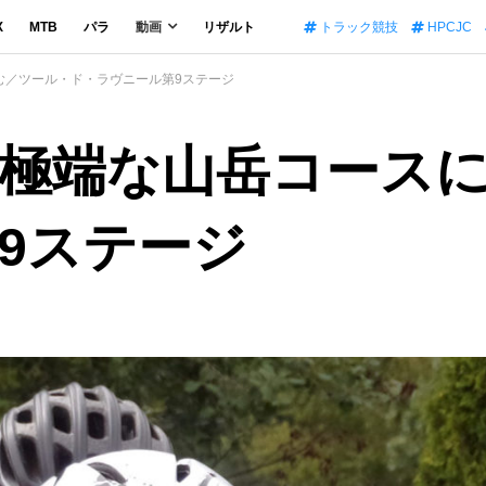
X
MTB
パラ
動画
リザルト
トラック競技
HPCJC
む／ツール・ド・ラヴニール第9ステージ
極端な山岳コース
9ステージ