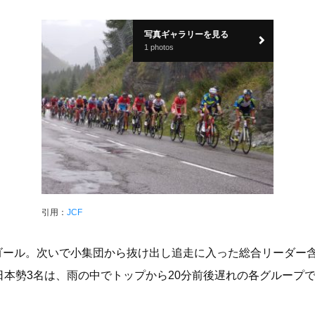
写真ギャラリーを見る
1 photos
引用：
JCF
独ゴール。次いで小集団から抜け出し追走に入った総合リーダー
日本勢3名は、雨の中でトップから20分前後遅れの各グループ