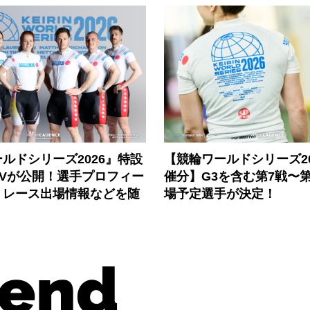
ルドシリーズ2026』特設
【競輪ワールドシリーズ202
PVが公開！選手プロフィー
催分】G3を含む第7戦〜第
、レース出場情報などを随
場予定選手が決定！
end