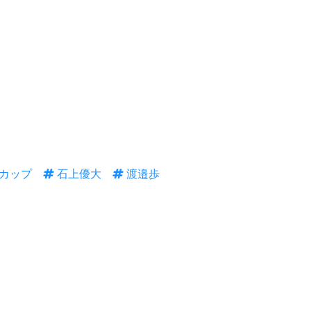
カップ
石上優大
渡邉歩