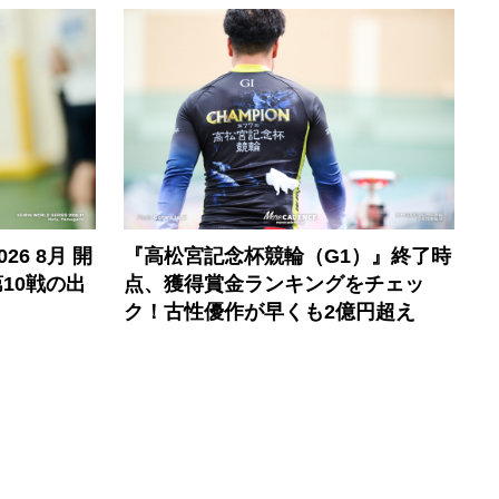
6 8月 開
『高松宮記念杯競輪（G1）』終了時
10戦の出
点、獲得賞金ランキングをチェッ
ク！古性優作が早くも2億円超え