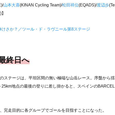
)/
山本大喜
(KINAN Cycling Team)/
松田祥位
(EQADS)/
渡辺歩
(Te
E)】
静けさか？／ツール・ド・ラヴニール第8ステージ
最終日へ
kmのステージは、平坦区間の無い極端な山岳レース。序盤から
25km地点の最後の登りに差し掛かると、スペインのBARCE
。
ず、完走目的に各グループでゴールを目指すことになった。