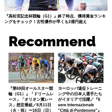
『高松宮記念杯競輪（G1）』終了時点、獲得賞金ランキ
ングをチェック！古性優作が早くも2億円超え
Recommend
『第69回オールスター競
ヨーロッパ遠征トレーニ
輪（G1）』「ドリームレ
ング中の日本人選手たち
ース」「オリオン賞レー
がイタリアで活躍／『6
ス」想定番組／8月11日
sere internazionale
（火・祝）〜16日（日）
"Città di Pordenone"』