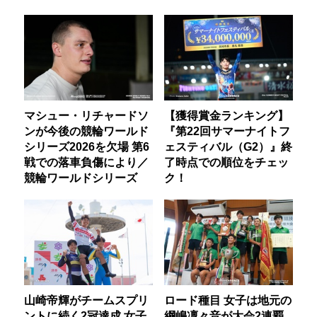
マシュー・リチャードソ
【獲得賞金ランキング】
ンが今後の競輪ワールド
『第22回サマーナイトフ
シリーズ2026を欠場 第6
ェスティバル（G2）』終
戦での落車負傷により／
了時点での順位をチェッ
競輪ワールドシリーズ
ク！
山崎帝輝がチームスプリ
ロード種目 女子は地元の
ントに続く2冠達成 女子
綱嶋凜々音が大会2連覇