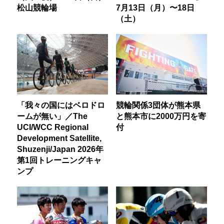
松山競輪場
7月13日（月）〜18日
（土）
「我々の国にはベロドロ
競輪関係3団体が熊本県
ームが無い」／The
と熊本市に2000万円を寄
UCI/WCC Regional
付
Development Satellite,
Shuzenji/Japan 2026年
第1回トレーニングキャ
ンプ