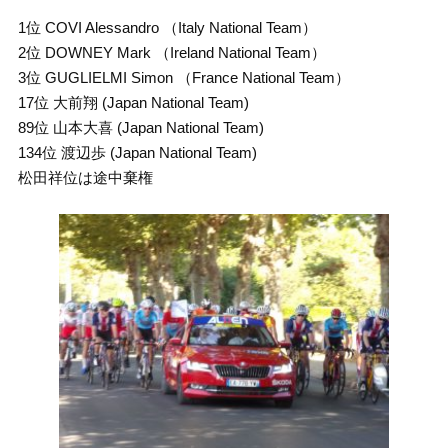
1位 COVI Alessandro （Italy National Team）
2位 DOWNEY Mark （Ireland National Team）
3位 GUGLIELMI Simon （France National Team）
17位 大前翔 (Japan National Team)
89位 山本大喜 (Japan National Team)
134位 渡辺歩 (Japan National Team)
松田祥位は途中棄権