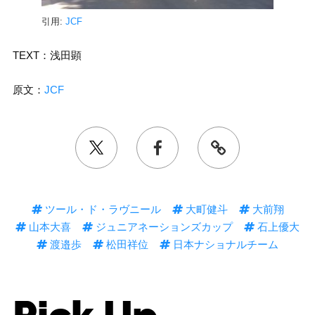
引用:
JCF
TEXT：浅田顕
原文：
JCF
ツール・ド・ラヴニール
大町健斗
大前翔
山本大喜
ジュニアネーションズカップ
石上優大
渡邉歩
松田祥位
日本ナショナルチーム