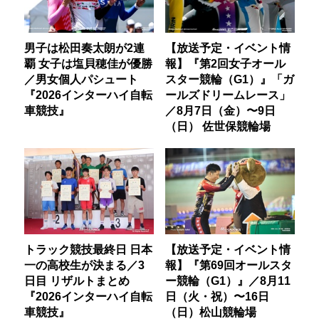
男子は松田奏太朗が2連
【放送予定・イベント情
覇 女子は塩貝穂佳が優勝
報】『第2回女子オール
／男女個人パシュート
スター競輪（G1）』「ガ
『2026インターハイ自転
ールズドリームレース」
車競技』
／8月7日（金）〜9日
（日） 佐世保競輪場
トラック競技最終日 日本
【放送予定・イベント情
一の高校生が決まる／3
報】『第69回オールスタ
日目 リザルトまとめ
ー競輪（G1）』／8月11
『2026インターハイ自転
日（火・祝）〜16日
車競技』
（日）松山競輪場