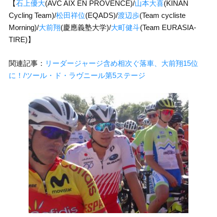
【
石上優大
(AVC AIX EN PROVENCE)/
山本大喜
(KINAN
Cycling Team)/
松田祥位
(EQADS)/
渡辺歩
(Team cycliste
Morning)/
大前翔
(慶應義塾大学)/
大町健斗
(Team EURASIA-
TIRE)】
関連記事：
リーダージャージ含め相次ぐ落車、大前翔15位
に！/ツール・ド・ラヴニール第5ステージ